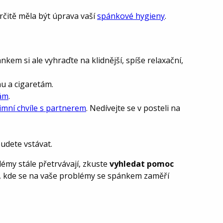
rčitě měla být úprava vaší
spánkové hygieny
.
nkem si ale vyhraďte na klidnější, spíše relaxační,
nu a cigaretám.
bám
.
timní chvíle s partnerem
. Nedívejte se v posteli na
budete vstávat.
émy stále přetrvávají, zkuste
vyhledat pomoc
, kde se na vaše problémy se spánkem zaměří