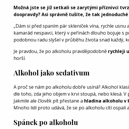
Možná jste se již setkali se zarytými příznivci tvr
doopravdy? Asi správně tušíte, že tak jednoduché
„Dám si před spaním pár skleniček vína, rychle usnu a
kamarád nespavci, který v peřinách dlouho bojuje s p
podobnou radu slyšel v průběhu života snad každý, k
Je pravdou, že po alkoholu pravděpodobně
rychleji 
horší.
Alkohol jako sedativum
A proč se nám po alkoholu dobře usíná? Alkohol klasif
dle toho, zda jeho objem v krvi stoupá, nebo klesá. V 
Jakmile ale člověk pít přestane a
hladina alkoholu v 
Mnoho lidí proto udává, že se po alkoholu cítí ospalí 
Spánek po alkoholu