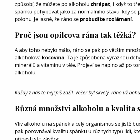
způsobí, že můžete po alkoholu
chrápat
, i když to 
spánku pohybovat jako za normálního stavu, kdy se př
polohu. Je jasné, že ráno se
probudíte rozlámaní
.
Proč jsou opilcova rána tak těžká?
A aby toho nebylo málo, ráno se pak po větším množs
alkoholová
kocovina
. Ta je způsobena výraznou deh
minerálů a vitamínu v těle. Projeví se naplno až po to
alkoholu.
Každý z nás to nejspíš zažil. Večer byl skvělý, ráno už bohu
Různá množství alkoholu a kvalita
Vliv alkoholu na spánek a celý organismus se jistě bud
pak porovnával kvalitu spánku u různých typů lidí, k
přinesl tyto závěry: