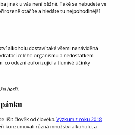
třeba jinak u vás není běžné. Také se nebudete ve
irozeně otáčíte a hledáte tu nejpohodlnější
tví alkoholu dostaví také všemi nenáviděná
ydratací celého organismu a nedostatkem
m, co odezní euforizující a tlumivé účinky
žel horší.
 spánku
e lišit člověk od člověka.
Výzkum z roku 2018
teří konzumovali různá množství alkoholu, a