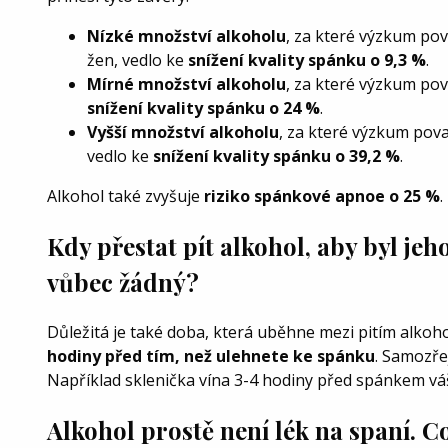
Nízké množství alkoholu
, za které výzkum pov
žen, vedlo ke
snížení kvality spánku o 9,3 %
.
Mírné množství alkoholu
, za které výzkum pov
snížení kvality spánku o 24 %
.
Vyšší množství alkoholu
, za které výzkum pova
vedlo ke
snížení kvality spánku o 39,2 %
.
Alkohol také zvyšuje
riziko spánkové apnoe o 25 %
.
Kdy přestat pít alkohol, aby byl je
vůbec žádný?
Důležitá je také doba, která uběhne mezi pitím alkoh
hodiny před tím, než ulehnete ke spánku
. Samozře
Například sklenička vína 3-4 hodiny před spánkem 
Alkohol prostě není lék na spaní. 