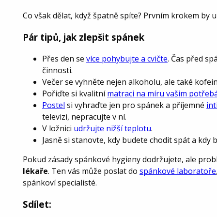
Co však dělat, když špatně spíte? Prvním krokem by u
Pár tipů, jak zlepšit spánek
Přes den se
více pohybujte a cvičte
. Čas před spá
činnosti.
Večer se vyhněte nejen alkoholu, ale také kofei
Pořiďte si kvalitní
matraci na míru vašim potře
Postel
si vyhraďte jen pro spánek a příjemné
in
televizi, nepracujte v ní.
V ložnici
udržujte nižší teplotu
.
Jasně si stanovte, kdy budete chodit spát a kdy 
Pokud zásady spánkové hygieny dodržujete, ale probl
lékaře
. Ten vás může poslat do
spánkové laboratoře
spánkoví specialisté.
Sdílet: