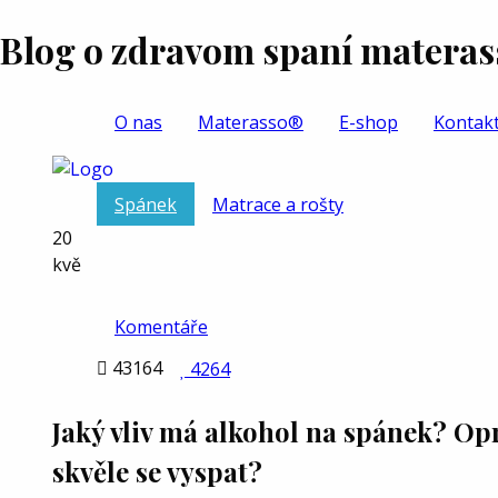
Blog o zdravom spaní materass
O nas
Materasso®
E-shop
Kontak
Spánek
Matrace a rošty
20
kvě
Komentáře

43164

4264
Jaký vliv má alkohol na spánek? O
skvěle se vyspat?