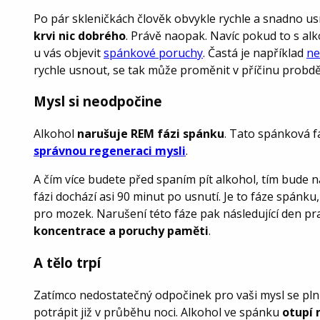
Po pár skleničkách člověk obvykle rychle a snadno usn
krvi nic dobrého
. Právě naopak. Navíc pokud to s al
u vás objevit
spánkové poruchy
. Častá je například
ne
rychle usnout, se tak může proměnit v příčinu probdě
Mysl si neodpočine
Alkohol
narušuje REM fázi spánku
. Tato spánková f
správnou regeneraci mysli
.
A čím více budete před spaním pít alkohol, tím bude 
fázi dochází asi 90 minut po usnutí. Je to fáze spánku,
pro mozek. Narušení této fáze pak následující den 
koncentrace a poruchy paměti
.
A tělo trpí
Zatímco nedostatečný odpočinek pro vaši mysl se plně 
potrápit již v průběhu noci. Alkohol ve spánku
otupí 