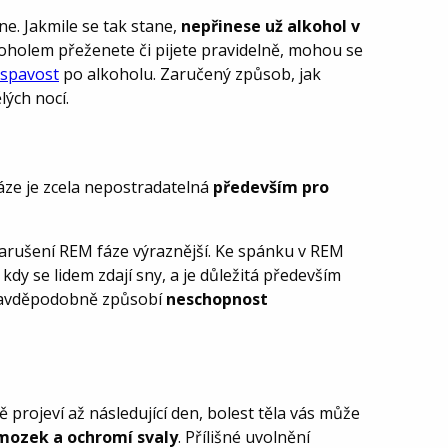
e. Jakmile se tak stane,
nepřinese už alkohol v
koholem přeženete či pijete pravidelně, mohou se
spavost
po alkoholu. Zaručený způsob, jak
lých nocí.
áze je zcela nepostradatelná
především pro
narušení REM fáze výraznější. Ke spánku v REM
 kdy se lidem zdají sny, a je důležitá především
pravděpodobně způsobí
neschopnost
projeví až následující den, bolest těla vás může
mozek a ochromí svaly
. Přílišné uvolnění