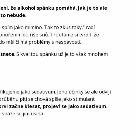
zení, že alkohol spánku pomáhá. Jak je to ale
 to nebude.
 spím jako mimino. Tak to zkus taky,“ radí
onořením do říše snů. Troufáme si tvrdit, že
do měl či má problémy s nespavostí.
usnete
. S kvalitou spánku už je to však mnohem
ikujeme jako sedativum. Jeho účinky se ale odvíjí
průběhu pití se chová spíše jako stimulant.
krvi začne klesat, projeví se jako sedativum
.
a snáze se jim usíná.