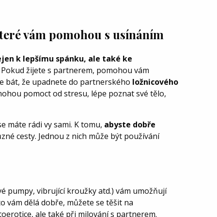
 které vám pomohou s usínáním
jen k lepšímu spánku, ale také ke
. Pokud žijete s partnerem, pomohou vám
se bát, že upadnete do partnerského
ložnicového
 mohou pomoct od stresu, lépe poznat své tělo,
 se máte rádi vy sami. K tomu,
abyste dobře
zné cesty. Jednou z nich může být používání
vé pumpy, vibrující kroužky atd.) vám umožňují
 co vám dělá dobře, můžete se těšit na
erotice, ale také při milování s partnerem.