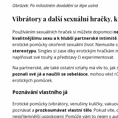
Obrázek: Po milostném dovádění se lépe usíná
Vibrátory a další sexuální hračky,
Používáním sexuálních hraček si můžete dopomoci
ne
kvalitnějšímu sexu
a k hlubší partnerské intimitě
erotické pomůcky okořenit sexuální život. Nemusíte 
stereotypu
. Singles si zase díky erotickým hračkám
naplňovat své touhy a představy či experimentovat.
Na partnerské, ale také ostatní vztahy má vliv to, jak
poznali své já a naučili se sebelásce
, mohou vést rů
erotických pomůcek.
Poznávání vlastního já
Erotické pomůcky (vibrátory, venušiny kuličky, vakuo
poznávat a
prozkoumávat vlastní tělo
. Pokud víte,
nejpříjemnější uspokojení. Pomůže vám to nejen v auto