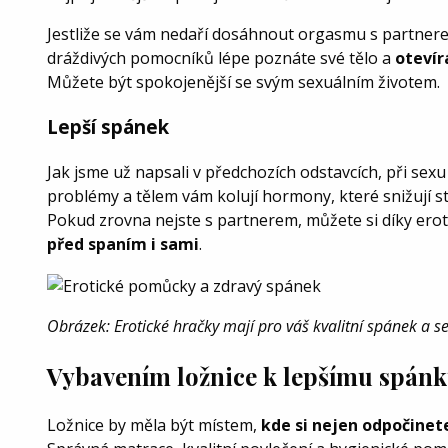
Jestliže se vám nedaří dosáhnout orgasmu s partner
dráždivých pomocníků lépe poznáte své tělo a
otevír
Můžete být spokojenější se svým sexuálním životem.
Lepší spánek
Jak jsme už napsali v předchozích odstavcích, při sex
problémy a tělem vám kolují hormony, které snižují str
Pokud zrovna nejste s partnerem, můžete si díky e
před spaním i sami
.
Obrázek: Erotické hračky mají pro váš kvalitní spánek a se
Vybavením ložnice k lepšímu spánk
Ložnice by měla být místem,
kde si nejen odpočinet