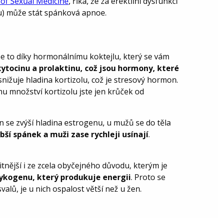
 of Sexual Medicine
, říká, že za erektilní dysfunkcí
u) může stát spánková apnoe.
 Je to díky hormonálnímu koktejlu, který se vám
xytocinu a prolaktinu, což jsou hormony, které
snižuje hladina kortizolu, což je stresový hormon.
mu množství kortizolu jste jen krůček od
en se zvýší hladina estrogenu, u mužů se do těla
bší spánek a muži zase rychleji usínají
.
nější i ze zcela obyčejného důvodu, kterým je
glykogenu, který produkuje energii
. Proto se
alů, je u nich ospalost větší než u žen.