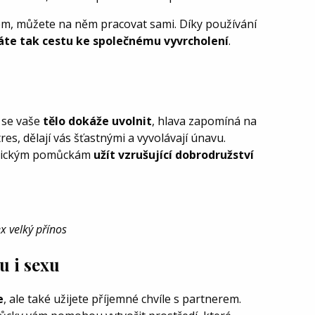
em, můžete na něm pracovat sami. Díky používání
áte tak cestu ke společnému vyvrcholení
.
u se vaše
tělo dokáže uvolnit
, hlava zapomíná na
es, dělají vás šťastnými a vyvolávají únavu.
rotickým pomůckám
užít vzrušující dobrodružství
x velký přínos
u i sexu
e
, ale také užijete příjemné chvíle s partnerem.