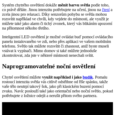
Systém chytrého osvětlení dokáže
měnit barvu světla
podle toho,
co právě děláte. Jinou intenzitu potřebujete na učení, jinou na
čtení
a
zcela jinou pro relaxaci. Díky senzorům pohybu se světla mohou
rozsvítit například ve chvíli, kdy vejdete do místnosti, ale využít je
můžete také jako alarm či tichý zvonek, který vás blikáním upozorní
na přítomnost někoho třetího.
Inteligentní LED osvětlení je možné ovládat buď pomocí ovládacího
panelu instalovaného ve zdi, nebo přes aplikaci ve vašem mobilním
telefonu. Světlo tak můžete rozsvítit či zhasnout, aniž byste museli
vstávat k vypínači. Mimo domov si také můžete jednoduše
zkontrolovat, zda jste v některé místnosti nenechali svítit.
Naprogramovatelné noční osvětlení
Chytré osvětlení můžete
využít například i jako
budík
. Pomalu
rostoucí intenzita světla vás citlivě odstřihne od říše spánku, takže
vaše tělo neutrpí takový šok, jako při klasickém buzení pomocí
zvuku. Navíc poslouží také jako orientační nebo noční světlo, pokud
potřebujete z ložnice odejít a nerušit přitom svého partnera.