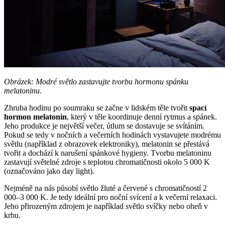
Obrázek: Modré světlo zastavujte tvorbu hormonu spánku
melatoninu.
Zhruba hodinu po soumraku se začne v lidském těle tvořit
spací
hormon melatonin
, který v těle koordinuje denní rytmus a spánek.
Jeho produkce je největší večer, útlum se dostavuje se svítáním.
Pokud se tedy v nočních a večerních hodinách vystavujete modrému
světlu (například z obrazovek elektroniky), melatonin se přestává
tvořit a dochází k narušení spánkové hygieny. Tvorbu melatoninu
zastavují světelné zdroje s teplotou chromatičnosti okolo 5 000 K
(označováno jako day light).
Nejméně na nás působí světlo žluté a červené s chromatičností 2
000–3 000 K. Je tedy ideální pro noční svícení a k večerní relaxaci.
Jeho přirozeným zdrojem je například světlo svíčky nebo oheň v
krbu.