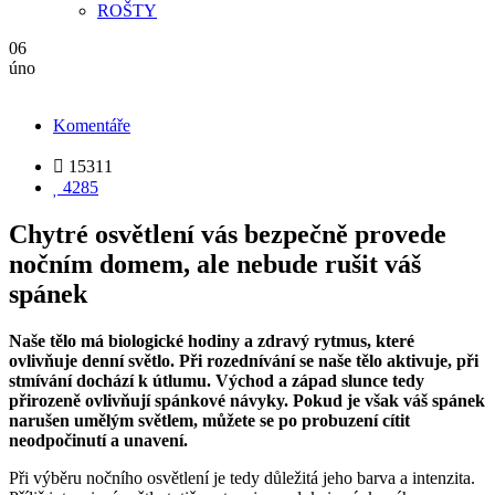
ROŠTY
06
úno
Komentáře

15311

4285
Chytré osvětlení vás bezpečně provede
nočním domem, ale nebude rušit váš
spánek
Naše tělo má biologické hodiny a zdravý rytmus, které
ovlivňuje denní světlo. Při rozednívání se naše tělo aktivuje, při
stmívání dochází k útlumu. Východ a západ slunce tedy
přirozeně ovlivňují spánkové návyky. Pokud je však váš spánek
narušen umělým světlem, můžete se po probuzení cítit
neodpočinutí a unavení.
Při výběru nočního osvětlení je tedy důležitá jeho barva a intenzita.