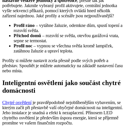
nastavíte veškeré jednotky a spotřebiče
, přesně tak jak
potřebujete. Jakmile vybraný profil aktivujete, centrální jednotka
vyšle sekvenci příkazů, pomocí kterých ovládá hned několik
zařízení najednou. Jaké profily a scénáře jsou nejpoužívanější?
Profil ráno
– vytáhne žaluzie, odemkne dům, spustí topení a
rozsvítí světla.
Příchod domů
– rozsvítí se světla, otevřou garážová vrata,
sepne se termostat.
Profil noc
– vypnou se všechna světla kromě lampiček,
zatáhnou žaluzie a upraví teplota.
Profily si můžete nastavit zcela přesně podle svých potřeb a
představ. Spouštět je můžete automaticky na základě nastavení času
nebo místa.
Inteligentní osvětlení jako součást chytré
domácnosti
Chytré osvětlení
je pravděpodobně nejoblíbenějším vybavením, se
kterým začít při přestavbě vaší obyčejné domácnosti na inteligentní.
Jeho instalace je snadná a efekt k nezaplacení. Přínosem LED
chytrého osvětlení je především úspora energie, která se příjemně
promítne ve vašem finančním rozpočtu.