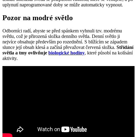
uplynutí naprogramované doby se může automaticky vypnout.
Pozor na modré světlo
Odborníci radí, abyste se před spánkem vyhnuli tzv. modrému
světlu, což je přirozená složka denního světla. Denní světlo ji
nejvíce obsahuje především po rozednění. S blížícím se západem
slunce její obsah klesá a začíná převažovat červená složka.
Střídání
světla a tmy ovlivňuje
biologické hodiny
, které působí na kolísání
aktivity.