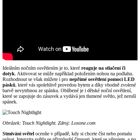
Ideálním nočním osvětlením je to, které
reaguje na stlačení či
dotyk
. Aktivovat se může například položením nohou na podlahu.
Rozhodnout se však můžete i pro
nepřímé osvětlení pomocí LED
pásků
, které vás spolehlivě provedou bytem a díky vhodně zvolené
barvě nevytrhnou ze spánku. Oblíbené je i dětské noční osvětlení,
které se zapojuje do zásuvek a vydává jen tlumené světlo, jež neruší
spánek.
Obrázek: Touch Nightlight. Zdroj: Loxone.com
Stmívání světel
oceníte v případě, kdy si chcete číst nebo pomalu
usínat. Intenzita světla se přizpůsobí činnosti, které se věnujete, a po