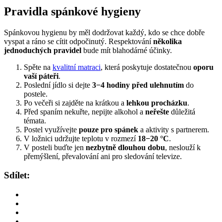
Pravidla spánkové hygieny
Spánkovou hygienu by měl dodržovat každý, kdo se chce dobře
vyspat a ráno se cítit odpočinutý. Respektování
několika
jednoduchých pravidel
bude mít blahodárné účinky.
Spěte na
kvalitní matraci
, která poskytuje dostatečnou
oporu
vaší páteři
.
Poslední jídlo si dejte
3−4 hodiny před ulehnutím
do
postele.
Po večeři si zajděte na krátkou a
lehkou procházku
.
Před spaním nekuřte, nepijte alkohol a
neřešte
důležitá
témata.
Postel využívejte
pouze pro spánek
a aktivity s partnerem.
V ložnici udržujte teplotu v rozmezí
18−20 °C
.
V posteli buďte jen
nezbytně dlouhou dobu
, neslouží k
přemýšlení, převalování ani pro sledování televize.
Sdílet: