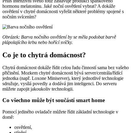
Příliš intenzivní světlo totiž zastavuje produkci spánkového
hormonu melatoninu. Jaké noční osvětlení vybrat? A dokáže
osvětlení v chytré domácnosti vyřešit některé problémy spojené s
nočním svícením?
Obrázek: Barva nočního osvětlení by se měla podobat barvě
plápolajícího krbu nebo hořící svíčky.
Co je to chytrá domácnost?
Chytrá domácnost dokáže řídit celou řadu činností sama bez vašeho
přičinění. Mozkem chytré domácnosti bývá server/centrála/řídící
jednotka (např. Loxone Miniserver), který jednotlivé technologie
sdružuje, vysílá povedly a dodává jim inteligenci. Do serveru
můžete zapojit jakoukoliv technologii.
Co všechno může být součástí smart home
Pomocí jediného ovladače můžete řídit základní technologie v
domě:
osvětlení,
stínění,