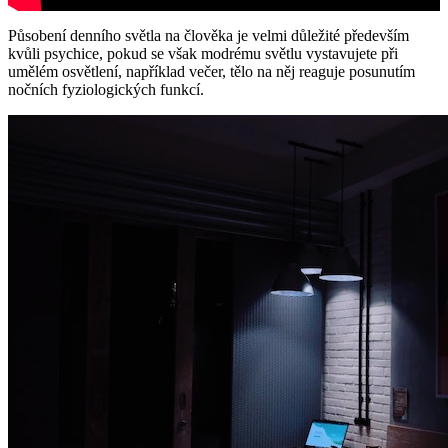
Působení denního světla na člověka je velmi důležité především
kvůli psychice, pokud se však modrému světlu vystavujete při
umělém osvětlení, například večer, tělo na něj reaguje posunutím
nočních fyziologických funkcí.