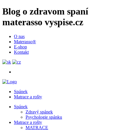
Blog o zdravom spaní
materasso vyspise.cz
O nas
Materasso®
E-shop
Kontakt
Spánek
Matrace a rošty
Spánek
Zdravý spánek
Psychologie spánku
Matrace a rošty
MATRACE