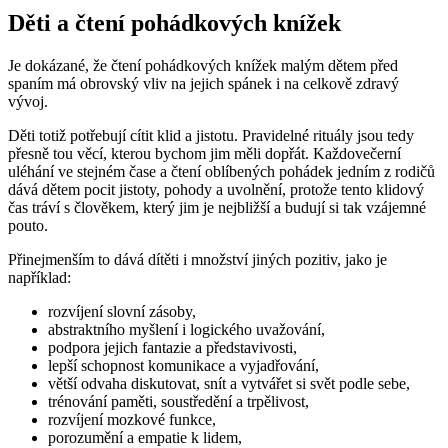
Děti a čtení pohádkových knížek
Je dokázané, že čtení pohádkových knížek malým dětem před
spaním má obrovský vliv na jejich spánek i na celkově zdravý
vývoj.
Děti totiž potřebují cítit klid a jistotu. Pravidelné rituály jsou tedy
přesně tou věcí, kterou bychom jim měli dopřát. Každovečerní
uléhání ve stejném čase a čtení oblíbených pohádek jedním z rodičů
dává dětem pocit jistoty, pohody a uvolnění, protože tento klidový
čas tráví s člověkem, který jim je nejbližší a budují si tak vzájemné
pouto.
Přinejmenším to dává dítěti i množství jiných pozitiv, jako je
například:
rozvíjení slovní zásoby,
abstraktního myšlení i logického uvažování,
podpora jejich fantazie a představivosti,
lepší schopnost komunikace a vyjadřování,
větší odvaha diskutovat, snít a vytvářet si svět podle sebe,
trénování paměti, soustředění a trpělivost,
rozvíjení mozkové funkce,
porozumění a empatie k lidem,