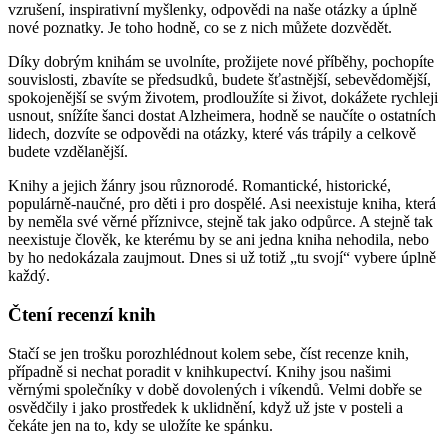
vzrušení, inspirativní myšlenky, odpovědi na naše otázky a úplně
nové poznatky. Je toho hodně, co se z nich můžete dozvědět.
Díky dobrým knihám se uvolníte, prožijete nové příběhy, pochopíte
souvislosti, zbavíte se předsudků, budete šťastnější, sebevědomější,
spokojenější se svým životem, prodloužíte si život, dokážete rychleji
usnout, snížíte šanci dostat Alzheimera, hodně se naučíte o ostatních
lidech, dozvíte se odpovědi na otázky, které vás trápily a celkově
budete vzdělanější.
Knihy a jejich žánry jsou různorodé. Romantické, historické,
populárně-naučné, pro děti i pro dospělé. Asi neexistuje kniha, která
by neměla své věrné příznivce, stejně tak jako odpůrce. A stejně tak
neexistuje člověk, ke kterému by se ani jedna kniha nehodila, nebo
by ho nedokázala zaujmout. Dnes si už totiž „tu svojí“ vybere úplně
každý.
Čtení recenzí knih
Stačí se jen trošku porozhlédnout kolem sebe, číst recenze knih,
případně si nechat poradit v knihkupectví. Knihy jsou našimi
věrnými společníky v době dovolených i víkendů. Velmi dobře se
osvědčily i jako prostředek k uklidnění, když už jste v posteli a
čekáte jen na to, kdy se uložíte ke spánku.