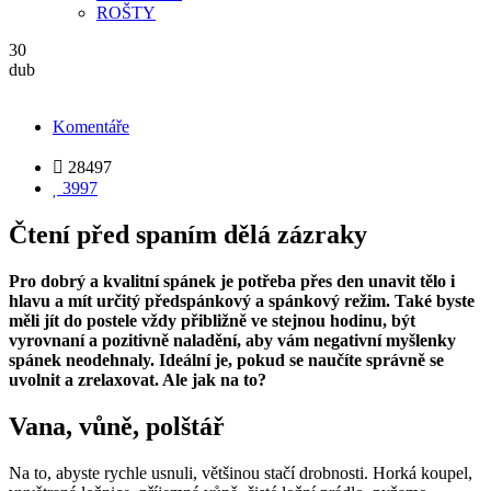
ROŠTY
30
dub
Komentáře

28497

3997
Čtení před spaním dělá zázraky
Pro dobrý a kvalitní spánek je potřeba přes den unavit tělo i
hlavu a mít určitý předspánkový a spánkový režim. Také byste
měli jít do postele vždy přibližně ve stejnou hodinu, být
vyrovnaní a pozitivně naladění, aby vám negativní myšlenky
spánek neodehnaly. Ideální je, pokud se naučíte správně se
uvolnit a zrelaxovat. Ale jak na to?
Vana, vůně, polštář
Na to, abyste rychle usnuli, většinou stačí drobnosti. Horká koupel,