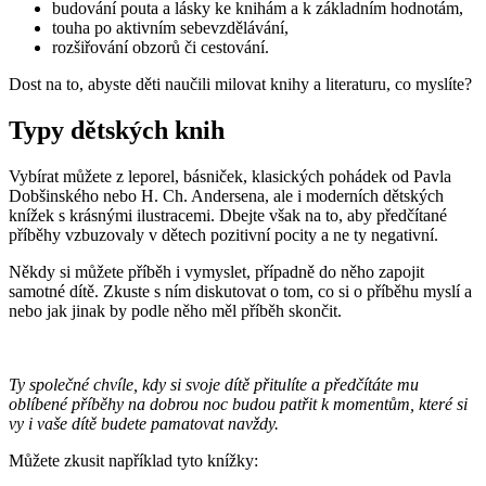
budování pouta a lásky ke knihám a k základním hodnotám,
touha po aktivním sebevzdělávání,
rozšiřování obzorů či cestování.
Dost na to, abyste děti naučili milovat knihy a literaturu, co myslíte?
Typy dětských knih
Vybírat můžete z leporel, básniček, klasických pohádek od Pavla
Dobšinského nebo H. Ch. Andersena, ale i moderních dětských
knížek s krásnými ilustracemi. Dbejte však na to, aby předčítané
příběhy vzbuzovaly v dětech pozitivní pocity a ne ty negativní.
Někdy si můžete příběh i vymyslet, případně do něho zapojit
samotné dítě. Zkuste s ním diskutovat o tom, co si o příběhu myslí a
nebo jak jinak by podle něho měl příběh skončit.
Ty společné chvíle, kdy si svoje dítě přitulíte a předčítáte mu
oblíbené příběhy na dobrou noc budou patřit k momentům, které si
vy i vaše dítě budete pamatovat navždy.
Můžete zkusit například tyto knížky: