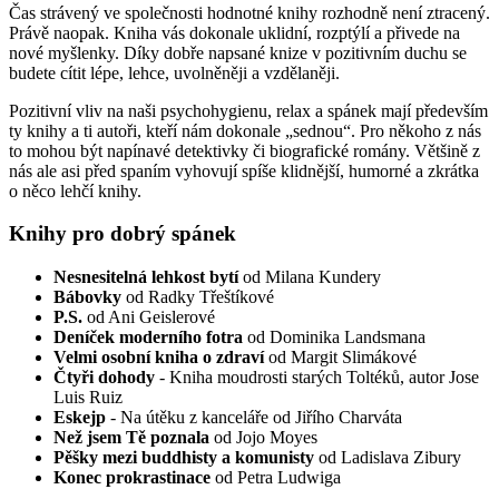
Čas strávený ve společnosti hodnotné knihy rozhodně není ztracený.
Právě naopak. Kniha vás dokonale uklidní, rozptýlí a přivede na
nové myšlenky. Díky dobře napsané knize v pozitivním duchu se
budete cítit lépe, lehce, uvolněněji a vzdělaněji.
Pozitivní vliv na naši psychohygienu, relax a spánek mají především
ty knihy a ti autoři, kteří nám dokonale „sednou“. Pro někoho z nás
to mohou být napínavé detektivky či biografické romány. Většině z
nás ale asi před spaním vyhovují spíše klidnější, humorné a zkrátka
o něco lehčí knihy.
Knihy pro dobrý spánek
Nesnesitelná lehkost bytí
od Milana Kundery
Bábovky
od Radky Třeštíkové
P.S.
od Ani Geislerové
Deníček moderního fotra
od Dominika Landsmana
Velmi osobní kniha o zdraví
od Margit Slimákové
Čtyři dohody
- Kniha moudrosti starých Toltéků, autor Jose
Luis Ruiz
Eskejp
- Na útěku z kanceláře od Jiřího Charváta
Než jsem Tě poznala
od Jojo Moyes
Pěšky mezi buddhisty a komunisty
od Ladislava Zibury
Konec prokrastinace
od Petra Ludwiga