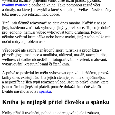
vyvětraná ložnice, příjemná vůně, čisté ložní prádlo, pyžamo,
kvalitní matrace
a oblíbená kniha. Také pomohou zažité věci
a rituály, na které jste zvyklí a které se opakují. Velké a časté změny
totiž nejsou pro relaxaci moc dobré.
Tipů „jak účinně relaxovat“ najdete dnes mnoho. Každý z nás je
jiný, každému z nás tak vyhovuje jiný typ relaxace. To, co je dobré
pro jednoho, nemusí vůbec vyhovovat tomu druhému. Pokud
někoho večerní kriminálka nebo horor uvolní, jiný z toho může mít
noční můry a problém usnout.
Všeobecně ale zabírá nenáročný sport, turistika a procházka v
přírodě, jóga, meditace a modlitba, uklízení, masáž, tanec, hudba,
wellness či sladké nicnedělání, fotografování, kreslení, malování,
vybarvování, kreativní psaní či čtení knih.
A právě to poslední by mělo vyhovovat opravdu každému, protože
knihy dnes existují různé, a jejich čtení je jedním z nejúčinnějších
a nejrozšířenějších typů relaxace vůbec. Jsou to právě knihy, které
jsou našimi nejlepšími přáteli, protože dokáží skutečně zlepšit
kvalitu našeho života i
spánku
.
Kniha je nejlepší přítel člověka a spánku
Knihy přináší uvolnění, pohodu a odreagování, ale i zábavu,