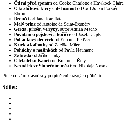
Čti mi před spaním
od Cooke Charlotte a Hawkock Claire
O králíčkovi, který chtěl usnout
od Carl-Johan Forssén
Ehrlin
Broučci
od Jana Karafiáta
Malý princ
od Antoine de Saint-Exupéry
Gerda, příběh velryby
, autor Adrián Macho
Povídání o pejskovi a kočičce
od Josefa Čapka
Pohádkový dědeček
od Eduarda Petišky
Krtek a kalhotky
od Zdeňka Milera
Pohádky o mašinkách
od Pavla Naumana
Zahrada
od Jiřího Trnky
O letadélku Káněti
od Bohumila Říhy
Neználek ve Slunečním městě
od Nikolaje Nosova
Přejeme vám krásné sny po přečtení krásných příběhů.
Sdílet: