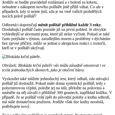
Jestliže se budíte pravidelně rozlámaní a s bolestí za krkem,
nebudete s nákupem nového polštáře jistě příliš váhat. Co ale v
případech, kdy si nejste jistí, zda je na vině vašich probdělých
nocích právě polštář?
Odborníci doporučují
měnit polštář přibližně každé 3 roky
.
Dosluhující polštář často poznáte již na první pohled. Je obvykle
vybledlejší se skvrnami potu, které již nelze vyčistit. Pokud se také
často potýkáte s rýmou, zarudlejším nosem a problémy s dýcháním
bez zjevné příčiny, může se jednat o alergickou reakci z roztočů,
kteří se v polštáři ukrývají.
Obrázek: Blokáda krční páteře vás může zásadně omezovat i ve
zcela jednoduchých úkonech, jako je otočení hlavy.
Vyzkoušet také můžete jednoduchý test, který odhalí, zda stávající
polštář již dosloužil. Pokud máte doma syntetický polštář, tedy s
polyesterovou výplní, položte jej na stůl, přeložte na polovinu a
umístěte na něj závaží o přibližně 300 gramech, například knížku. V
případě, že se polštář vrátí zpět do původní polohy a knihu odhodí,
má stále dostatečnou pružnost. Jestliže však tíze knihy neodolá,
potřebujete nový.