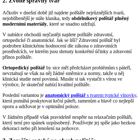
2. Zvolte správný tvar
Ačkoliv v dnešní době již najdete polštáře nejrůznějších tvarů,
nejoblíbenější je stále klasika, tedy
obdélníkový polštář plněný
moderními materiály
, které se snadno udržují.
V nabídce obchodů nejčastěji najdete polštáře zdravotní,
ortopedické či anatomické. Jak se liší? Zdravotní polštář byl
podroben klinickému hodnocení dle zákona o zdravotních
prostředcích, ve kterém jsou shrnuty konkrétní účinky a zdravotní
přínos polštáře.
Ortopedický polštář
by sice měl předcházet problémům s páteří,
nevztahují se však na něj žádné směrnice a normy, takže u něj
klinická studie není povinná. Musíte si tak vystačit s vírou ve
výrobce, že skutečně nabízí kvalitní polštáře.
Poslední variantou je
anatomický polštář
s tvarem typické vlnovky
,
která pomáhá poskytovat krční páteři, ramenům a hlavě co nejlepší
oporu a udržovat je v optimální poloze.
V žádném případě však pravidelně nespěte na relaxačním polštáři,
který není pro spánek uzpůsobený. Používejte jej spíše jako hezkou
dekoraci nebo při lenošení na pohovce.