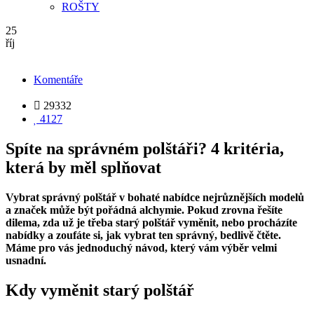
ROŠTY
25
říj
Komentáře

29332

4127
Spíte na správném polštáři? 4 kritéria,
která by měl splňovat
Vybrat správný polštář v bohaté nabídce nejrůznějších modelů
a značek může být pořádná alchymie. Pokud zrovna řešíte
dilema, zda už je třeba starý polštář vyměnit, nebo procházíte
nabídky a zoufáte si, jak vybrat ten správný, bedlivě čtěte.
Máme pro vás jednoduchý návod, který vám výběr velmi
usnadní.
Kdy vyměnit starý polštář