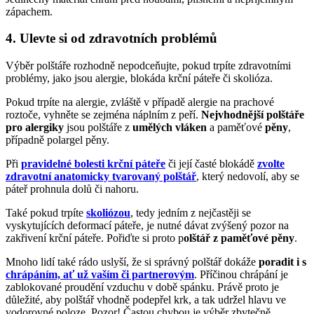
zápachem.
4. Ulevte si od zdravotních problémů
Výběr polštáře rozhodně nepodceňujte, pokud trpíte zdravotními
problémy, jako jsou alergie, blokáda krční páteře či skolióza.
Pokud trpíte na alergie, zvláště v případě alergie na prachové
roztoče, vyhněte se zejména náplním z peří.
Nejvhodnější polštáře
pro alergiky
jsou polštáře z
umělých vláken
a paměťové
pěny
,
případně polargel pěny.
Při
pravidelné bolesti krční páteře
či její časté blokádě
zvolte
zdravotní anatomicky tvarovaný polštář
, který nedovolí, aby se
páteř prohnula dolů či nahoru.
Také pokud trpíte
skoliózou
, tedy jedním z nejčastěji se
vyskytujících deformací páteře, je nutné dávat zvýšený pozor na
zakřivení krční páteře. Pořiďte si proto p
olštář z paměťové pěny
.
Mnoho lidí také rádo uslyší, že si správný polštář dokáže
poradit i s
chrápáním, ať už vaším či partnerovým
. Příčinou chrápání je
zablokované proudění vzduchu v době spánku. Právě proto je
důležité, aby polštář vhodně podepřel krk, a tak udržel hlavu ve
vodorovné poloze. Pozor! Častou chybou je výběr zbytečně