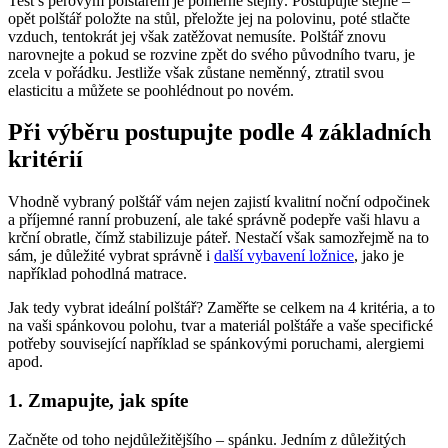
Test s péřovým polštářem je poměrně stejný. Postupujte stejně –
opět polštář položte na stůl, přeložte jej na polovinu, poté stlačte
vzduch, tentokrát jej však zatěžovat nemusíte. Polštář znovu
narovnejte a pokud se rozvine zpět do svého původního tvaru, je
zcela v pořádku. Jestliže však zůstane neměnný, ztratil svou
elasticitu a můžete se poohlédnout po novém.
Při výběru postupujte podle 4 základních
kritérií
Vhodně vybraný polštář vám nejen zajistí kvalitní noční odpočinek
a příjemné ranní probuzení, ale také správně podepře vaši hlavu a
krční obratle, čímž stabilizuje páteř. Nestačí však samozřejmě na to
sám, je důležité vybrat správně i
další vybavení ložnice
, jako je
například pohodlná matrace.
Jak tedy vybrat ideální polštář? Zaměřte se celkem na 4 kritéria, a to
na vaši spánkovou polohu, tvar a materiál polštáře a vaše specifické
potřeby související například se spánkovými poruchami, alergiemi
apod.
1. Zmapujte, jak spíte
Začněte od toho nejdůležitějšího – spánku. Jedním z důležitých