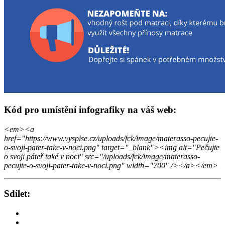
Kód pro umístění infografiky na váš web:
<em><a
href="https://www.vyspise.cz/uploads/fck/image/materasso-pecujte-
o-svoji-pater-take-v-noci.png" target="_blank"><img alt="Pečujte
o svoji páteř také v noci" src="/uploads/fck/image/materasso-
pecujte-o-svoji-pater-take-v-noci.png" width="700" /></a></em>
Sdílet: