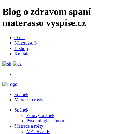
Blog o zdravom spaní
materasso vyspise.cz
O nas
Materasso®
E-shop
Kontakt
Spánek
Matrace a rošty
Spánek
Zdravý spánek
Psychologie spánku
Matrace a rošty
MATRACE