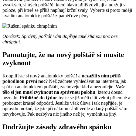
vysokých, silných polštářů, které hlavu příliš zdvihají a udržují v
poloze, při které se příliš napínají krční svaly. Vyberte si proto raději
kvalitní anatomický polštář z paměťové pěny.
Obrázek: Správný polštář vám dopřeje také klidnou noc bez
chrápání.
Pamatujte, že na nový polštář si musíte
zvyknout
Koupili jste si nový anatomický polštář a
nezažili s ním příliš
pohodlnou první noc
? Než začnete vyhledávat na internetu, jak
spát na anatomickém polštáři, zachovejte klid a nezoufejte.
Vaše
tělo si jen musí zvyknout na správnou polohu
, kterou dosud
neznalo.
Přibližně do týdne
byste se již měli cítit velmi příjemně a
probouzet krásně odpočatí. Jestliže však úleva i tak nepřijde, je
opravdu možné, že jste při nákupu sáhli vedle a daný polštář vám
nevyhovuje. Pak nezbývá nic jiného než jej vyměnit za jiný.
Dodržujte zásady zdravého spánku