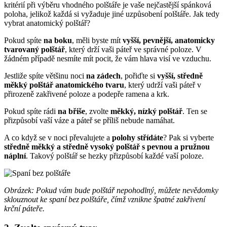
kritérií při výběru vhodného polštáře je vaše nejčastější spánková
poloha, jelikož každá si vyžaduje jiné uzpůsobení polštáře. Jak tedy
vybrat anatomický polštář?
Pokud spíte
na boku
, měli byste mít
vyšší, pevnější, anatomicky
tvarovaný polštář
, který drží vaši páteř ve správné poloze. V
žádném případě nesmíte mít pocit, že vám hlava visí ve vzduchu.
Jestliže spíte většinu noci
na zádech
, pořiďte si
vyšší, středně
měkký polštář anatomického tvaru
, který udrží vaši páteř v
přirozeně zakřivené poloze a podepře ramena a krk.
Pokud spíte rádi
na břiše
, zvolte
měkký, nízký polštář
. Ten se
přizpůsobí vaší váze a páteř se příliš nebude namáhat.
A co když se v noci převalujete a
polohy střídáte
? Pak si vyberte
středně měkký a středně vysoký polštář s pevnou a pružnou
náplní
. Takový polštář se hezky přizpůsobí každé vaší poloze.
Obrázek: Pokud vám bude polštář nepohodlný, můžete nevědomky
sklouznout ke spaní bez polštáře, čímž vznikne špatné zakřivení
krční páteře.