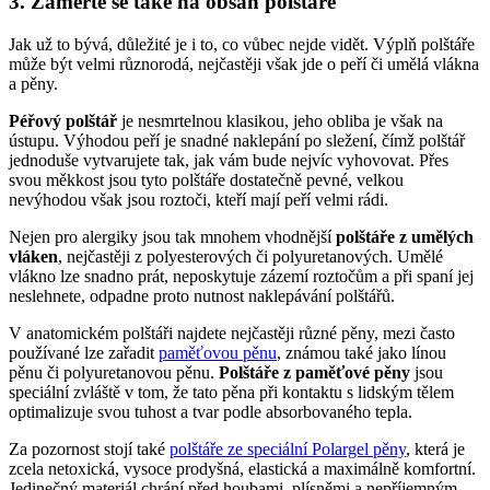
3. Zaměřte se také na obsah polštáře
Jak už to bývá, důležité je i to, co vůbec nejde vidět. Výplň polštáře
může být velmi různorodá, nejčastěji však jde o peří či umělá vlákna
a pěny.
Péřový polštář
je nesmrtelnou klasikou, jeho obliba je však na
ústupu. Výhodou peří je snadné naklepání po sležení, čímž polštář
jednoduše vytvarujete tak, jak vám bude nejvíc vyhovovat. Přes
svou měkkost jsou tyto polštáře dostatečně pevné, velkou
nevýhodou však jsou roztoči, kteří mají peří velmi rádi.
Nejen pro alergiky jsou tak mnohem vhodnější
polštáře z umělých
vláken
, nejčastěji z polyesterových či polyuretanových. Umělé
vlákno lze snadno prát, neposkytuje zázemí roztočům a při spaní jej
neslehnete, odpadne proto nutnost naklepávání polštářů.
V anatomickém polštáři najdete nejčastěji různé pěny, mezi často
používané lze zařadit
paměťovou pěnu
, známou také jako línou
pěnu či polyuretanovou pěnu.
Polštáře z paměťové pěny
jsou
speciální zvláště v tom, že tato pěna při kontaktu s lidským tělem
optimalizuje svou tuhost a tvar podle absorbovaného tepla.
Za pozornost stojí také
polštáře ze speciální Polargel pěny
, která je
zcela netoxická, vysoce prodyšná, elastická a maximálně komfortní.
Jedinečný materiál chrání před houbami, plísněmi a nepříjemným