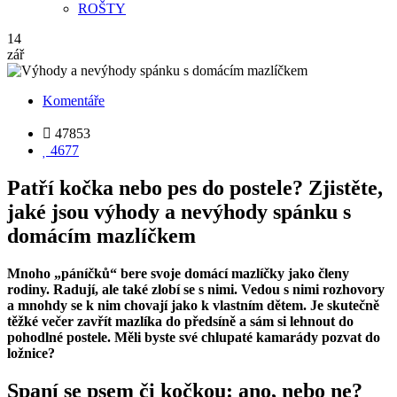
ROŠTY
14
zář
Komentáře

47853

4677
Patří kočka nebo pes do postele? Zjistěte,
jaké jsou výhody a nevýhody spánku s
domácím mazlíčkem
Mnoho „páníčků“ bere svoje domácí mazlíčky jako členy
rodiny. Radují, ale také zlobí se s nimi. Vedou s nimi rozhovory
a mnohdy se k nim chovají jako k vlastním dětem. Je skutečně
těžké večer zavřít mazlíka do předsíně a sám si lehnout do
pohodlné postele. Měli byste své chlupaté kamarády pozvat do
ložnice?
Spaní se psem či kočkou: ano, nebo ne?