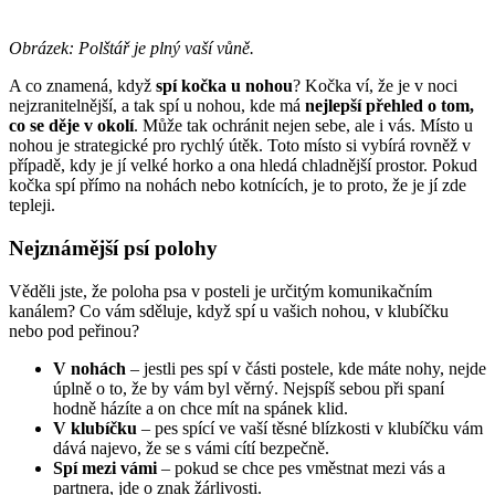
Obrázek: Polštář je plný vaší vůně.
A co znamená, když
spí kočka u nohou
? Kočka ví, že je v noci
nejzranitelnější, a tak spí u nohou, kde má
nejlepší přehled o tom,
co se děje v okolí
. Může tak ochránit nejen sebe, ale i vás. Místo u
nohou je strategické pro rychlý útěk. Toto místo si vybírá rovněž v
případě, kdy je jí velké horko a ona hledá chladnější prostor. Pokud
kočka spí přímo na nohách nebo kotnících, je to proto, že je jí zde
tepleji.
Nejznámější psí polohy
Věděli jste, že poloha psa v posteli je určitým komunikačním
kanálem? Co vám sděluje, když spí u vašich nohou, v klubíčku
nebo pod peřinou?
V nohách
– jestli pes spí v části postele, kde máte nohy, nejde
úplně o to, že by vám byl věrný. Nejspíš sebou při spaní
hodně házíte a on chce mít na spánek klid.
V klubíčku
– pes spící ve vaší těsné blízkosti v klubíčku vám
dává najevo, že se s vámi cítí bezpečně.
Spí mezi vámi
– pokud se chce pes vměstnat mezi vás a
partnera, jde o znak žárlivosti.