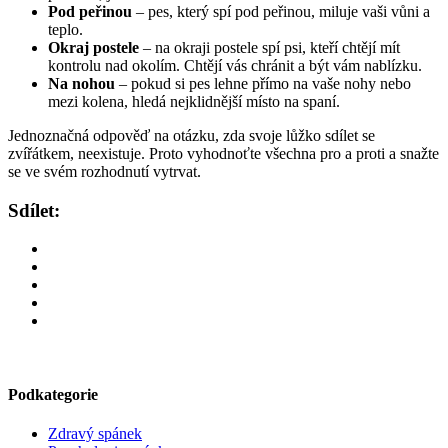
Pod peřinou
– pes, který spí pod peřinou, miluje vaši vůni a
teplo.
Okraj postele
– na okraji postele spí psi, kteří chtějí mít
kontrolu nad okolím. Chtějí vás chránit a být vám nablízku.
Na nohou
– pokud si pes lehne přímo na vaše nohy nebo
mezi kolena, hledá nejklidnější místo na spaní.
Jednoznačná odpověď na otázku, zda svoje lůžko sdílet se
zvířátkem, neexistuje. Proto vyhodnoťte všechna pro a proti a snažte
se ve svém rozhodnutí vytrvat.
Sdílet:
Podkategorie
Zdravý spánek