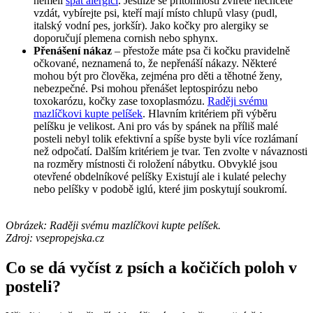
neměli
spát alergici
. Jestliže se přítomnosti zvířete nechcete
vzdát, vybírejte psi, kteří mají místo chlupů vlasy (pudl,
italský vodní pes, jorkšír). Jako kočky pro alergiky se
doporučují plemena cornish nebo sphynx.
Přenášení nákaz
– přestože máte psa či kočku pravidelně
očkované, neznamená to, že nepřenáší nákazy. Některé
mohou být pro člověka, zejména pro děti a těhotné ženy,
nebezpečné. Psi mohou přenášet leptospirózu nebo
toxokarózu, kočky zase toxoplasmózu.
Raději svému
mazlíčkovi kupte pelíšek
. Hlavním kritériem při výběru
pelíšku je velikost. Ani pro vás by spánek na příliš malé
posteli nebyl tolik efektivní a spíše byste byli více rozlámaní
než odpočatí. Dalším kritériem je tvar. Ten zvolte v návaznosti
na rozměry místnosti či roložení nábytku. Obvyklé jsou
otevřené obdelníkové pelíšky Existují ale i kulaté pelechy
nebo pelíšky v podobě iglú, které jim poskytují soukromí.
Obrázek: Raději svému mazlíčkovi kupte pelíšek.
Zdroj: vsepropejska.cz
Co se dá vyčíst z psích a kočičích poloh v
posteli?