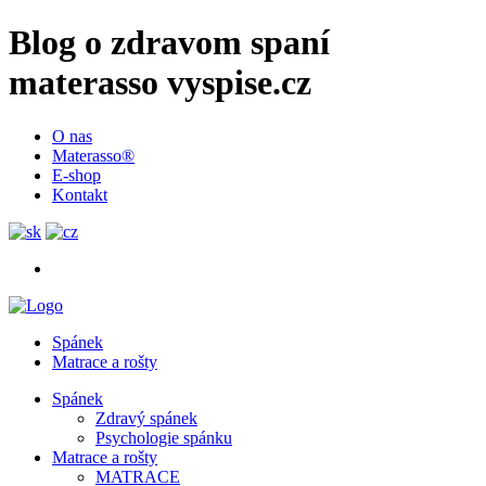
Blog o zdravom spaní
materasso vyspise.cz
O nas
Materasso®
E-shop
Kontakt
Spánek
Matrace a rošty
Spánek
Zdravý spánek
Psychologie spánku
Matrace a rošty
MATRACE