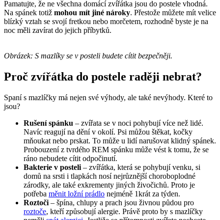
Pamatujte, že ne všechna domácí zvířátka jsou do postele vhodná.
Na spánek totiž
mohou mít jiné nároky
. Přestože můžete mít velice
blízký vztah se svojí fretkou nebo morčetem, rozhodně byste je na
noc měli zavírat do jejich příbytků.
Obrázek: S mazlíky se v posteli budete cítit bezpečněji.
Proč zvířátka do postele raději nebrat?
Spaní s mazlíčky má nejen své výhody, ale také nevýhody. Které to
jsou?
Rušení spánku
– zvířata se v noci pohybují více než lidé.
Navíc reagují na dění v okolí. Psi můžou štěkat, kočky
mňoukat nebo prskat. To může u lidí narušovat klidný spánek.
Probouzení z tvrdého REM spánku může vést k tomu, že se
ráno nebudete cítit odpočinutí.
Bakterie v posteli
– zvířátka, která se pohybují venku, si
domů na srsti i tlapkách nosí nejrůznější choroboplodné
zárodky, ale také exkrementy jiných živočichů. Proto je
potřeba
měnit ložní prádlo
nejméně 1krát za týden.
Roztoči
– špína, chlupy a prach jsou živnou půdou pro
roztoče
, kteří způsobují alergie. Právě proto by s mazlíčky