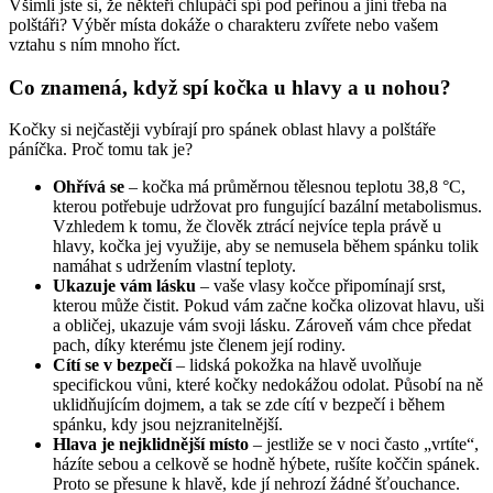
Všimli jste si, že někteří chlupáči spí pod peřinou a jiní třeba na
polštáři? Výběr místa dokáže o charakteru zvířete nebo vašem
vztahu s ním mnoho říct.
Co znamená, když spí kočka u hlavy a u nohou?
Kočky si nejčastěji vybírají pro spánek oblast hlavy a polštáře
páníčka. Proč tomu tak je?
Ohřívá se
– kočka má průměrnou tělesnou teplotu 38,8 °C,
kterou potřebuje udržovat pro fungující bazální metabolismus.
Vzhledem k tomu, že člověk ztrácí nejvíce tepla právě u
hlavy, kočka jej využije, aby se nemusela během spánku tolik
namáhat s udržením vlastní teploty.
Ukazuje vám lásku
– vaše vlasy kočce připomínají srst,
kterou může čistit. Pokud vám začne kočka olizovat hlavu, uši
a obličej, ukazuje vám svoji lásku. Zároveň vám chce předat
pach, díky kterému jste členem její rodiny.
Cítí se v bezpečí
– lidská pokožka na hlavě uvolňuje
specifickou vůni, které kočky nedokážou odolat. Působí na ně
uklidňujícím dojmem, a tak se zde cítí v bezpečí i během
spánku, kdy jsou nejzranitelnější.
Hlava je nejklidnější místo
– jestliže se v noci často „vrtíte“,
házíte sebou a celkově se hodně hýbete, rušíte koččin spánek.
Proto se přesune k hlavě, kde jí nehrozí žádné šťouchance.