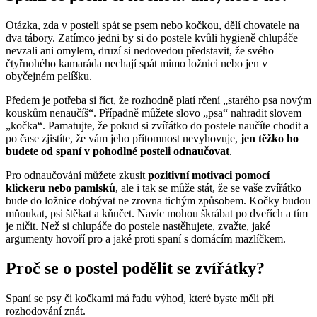
Otázka, zda v posteli spát se psem nebo kočkou, dělí chovatele na
dva tábory. Zatímco jedni by si do postele kvůli hygieně chlupáče
nevzali ani omylem, druzí si nedovedou představit, že svého
čtyřnohého kamaráda nechají spát mimo ložnici nebo jen v
obyčejném pelíšku.
Předem je potřeba si říct, že rozhodně platí rčení „starého psa novým
kouskům nenaučíš“. Případně můžete slovo „psa“ nahradit slovem
„kočka“. Pamatujte, že pokud si zvířátko do postele naučíte chodit a
po čase zjistíte, že vám jeho přítomnost nevyhovuje,
jen těžko ho
budete od spaní v pohodlné posteli odnaučovat
.
Pro odnaučování můžete zkusit
pozitivní motivaci pomocí
klickeru nebo pamlsků
, ale i tak se může stát, že se vaše zvířátko
bude do ložnice dobývat ne zrovna tichým způsobem. Kočky budou
mňoukat, psi štěkat a kňučet. Navíc mohou škrábat po dveřích a tím
je ničit. Než si chlupáče do postele nastěhujete, zvažte, jaké
argumenty hovoří pro a jaké proti spaní s domácím mazlíčkem.
Proč se o postel podělit se zvířátky?
Spaní se psy či kočkami má řadu výhod, které byste měli při
rozhodování znát.