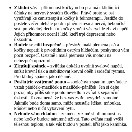
Zklidní vás
– přítomnost kočky nebo psa má uklidňující
účinky na nervový systém člověka. Právě proto se psi
využívají ke canisterapii a kočky k felinoterapii. Jestliže do
postele večer uleháte po dni plném stresu a nervů, heboučká
srst, pravidelný dech a u kočky vrnění vás rychle zbaví napětí.
Jejich přítomnost ocení i lidé, kteří trpí depresemi nebo
úzkostmi.
Budete se cítit bezpečně
– přestože malá plemena psů a
kočky nepatří k prvotřídním ostrým hlídačům, poskytnou vám
pocit bezpečí. Ostatně i malá plemena vás mohou na
nebezpečí upozornit.
Zlepšují spánek
– zvířátka dokážu uvolnit svalové napětí,
snížit krevní tlak a stabilizovat krevní oběh i srdeční rytmus.
Pro klidný spánek jako dělané.
Posilujete vzájemné pouto
– společným spaním upevňujete
vztah páníček–mazlíček a mazlíček–páníček. Jen si dejte
pozor, aby příliš silné pouto nevedlo u zvířat k separační
úzkosti. To znamená, že bez vás zvíře nevydrží samotné.
Jakmile bude doma samo, může neustále štěkat, mňoukat,
kňučet nebo ničit vybavení bytu.
Nebude vám chladno
– zejména v zimě si přítomnost psa
nebo kočky budete náramně užívat. Tato zvířata mají vyšší
tělesnou teplotu, a tak vás budou v posteli hřát jako kamínka.