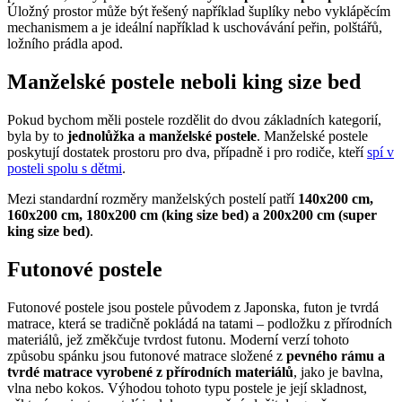
Úložný prostor může být řešený například šuplíky nebo vyklápěcím
mechanismem a je ideální například k uschovávání peřin, polštářů,
ložního prádla apod.
Manželské postele neboli king size bed
Pokud bychom měli postele rozdělit do dvou základních kategorií,
byla by to
jednolůžka a manželské postele
. Manželské postele
poskytují dostatek prostoru pro dva, případně i pro rodiče, kteří
spí v
posteli spolu s dětmi
.
Mezi standardní rozměry manželských postelí patří
140x200 cm,
160x200 cm, 180x200 cm (king size bed) a 200x200 cm (super
king size bed)
.
Futonové postele
Futonové postele jsou postele původem z Japonska, futon je tvrdá
matrace, která se tradičně pokládá na tatami – podložku z přírodních
materiálů, jež změkčuje tvrdost futonu. Moderní verzí tohoto
způsobu spánku jsou futonové matrace složené z
pevného rámu a
tvrdé matrace vyrobené z přírodních materiálů
, jako je bavlna,
vlna nebo kokos. Výhodou tohoto typu postele je její skladnost,