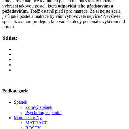
Díky široké nabídce kvalitních postelí má dnes každý možnost
vybrat si takovou postel, která
odpovídá jeho představám a
požadavkům
. Totéž ostatně platí i pro matrace. Že si nejste zcela
jistí, jaká postel a matrace by vám vyhovovala nejvíce? Navštivte
specializovanou prodejnu, kde vám školený personál s výběrem rád
poradí.
Sdílet:
Podkategorie
Spánek
Zdravý spánek
Psychologie spánku
Matrace a rošty
MATRACE
ROŠTY