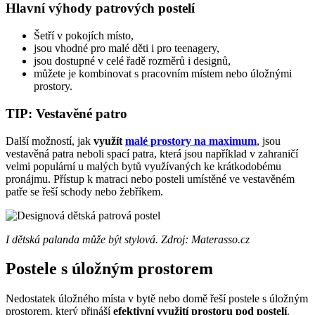
Hlavní výhody patrových postelí
Šetří v pokojích místo,
jsou vhodné pro malé děti i pro teenagery,
jsou dostupné v celé řadě rozměrů i designů,
můžete je kombinovat s pracovním místem nebo úložnými
prostory.
TIP: Vestavěné patro
Další možností, jak
využít
malé prostory na maximum
, jsou
vestavěná patra neboli spací patra, která jsou například v zahraničí
velmi populární u malých bytů využívaných ke krátkodobému
pronájmu. Přístup k matraci nebo posteli umístěné ve vestavěném
patře se řeší schody nebo žebříkem.
I dětská palanda může být stylová. Zdroj: Materasso.cz
Postele s úložným prostorem
Nedostatek úložného místa v bytě nebo domě řeší postele s úložným
prostorem, který přináší
efektivní využití prostoru pod postelí
.