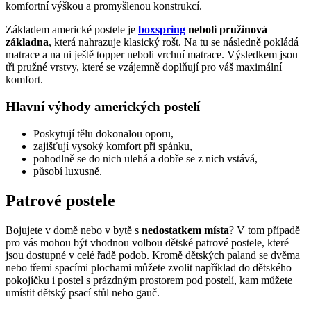
komfortní výškou a promyšlenou konstrukcí.
Základem americké postele je
boxspring
neboli pružinová
základna
, která nahrazuje klasický rošt. Na tu se následně pokládá
matrace a na ni ještě topper neboli vrchní matrace. Výsledkem jsou
tři pružné vrstvy, které se vzájemně doplňují pro váš maximální
komfort.
Hlavní výhody amerických postelí
Poskytují tělu dokonalou oporu,
zajišťují vysoký komfort při spánku,
pohodlně se do nich ulehá a dobře se z nich vstává,
působí luxusně.
Patrové postele
Bojujete v domě nebo v bytě s
nedostatkem místa
? V tom případě
pro vás mohou být vhodnou volbou dětské patrové postele, které
jsou dostupné v celé řadě podob. Kromě dětských paland se dvěma
nebo třemi spacími plochami můžete zvolit například do dětského
pokojíčku i postel s prázdným prostorem pod postelí, kam můžete
umístit dětský psací stůl nebo gauč.