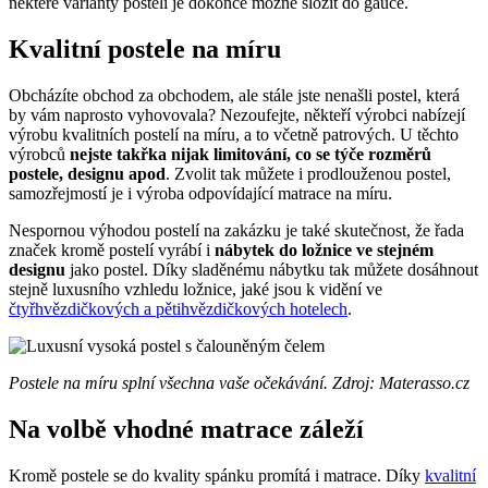
některé varianty postelí je dokonce možné složit do gauče.
Kvalitní postele na míru
Obcházíte obchod za obchodem, ale stále jste nenašli postel, která
by vám naprosto vyhovovala? Nezoufejte, někteří výrobci nabízejí
výrobu kvalitních postelí na míru, a to včetně patrových. U těchto
výrobců
nejste takřka nijak limitování, co se týče rozměrů
postele, designu apod
. Zvolit tak můžete i prodlouženou postel,
samozřejmostí je i výroba odpovídající matrace na míru.
Nespornou výhodou postelí na zakázku je také skutečnost, že řada
značek kromě postelí vyrábí i
nábytek do ložnice ve stejném
designu
jako postel. Díky sladěnému nábytku tak můžete dosáhnout
stejně luxusního vzhledu ložnice, jaké jsou k vidění ve
čtyřhvězdičkových a pětihvězdičkových hotelech
.
Postele na míru splní všechna vaše očekávání. Zdroj: Materasso.cz
Na volbě vhodné matrace záleží
Kromě postele se do kvality spánku promítá i matrace. Díky
kvalitní