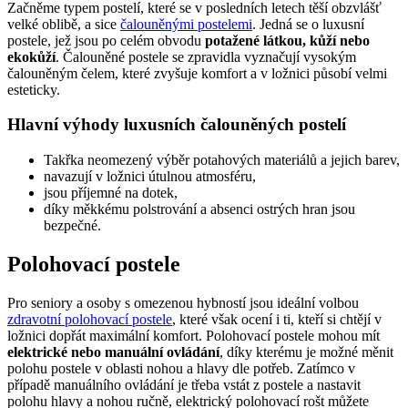
Začněme typem postelí, které se v posledních letech těší obzvlášť
velké oblibě, a sice
čalouněnými postelemi
. Jedná se o luxusní
postele, jež jsou po celém obvodu
potažené látkou, kůží nebo
ekokůží
. Čalouněné postele se zpravidla vyznačují vysokým
čalouněným čelem, které zvyšuje komfort a v ložnici působí velmi
esteticky.
Hlavní výhody luxusních čalouněných postelí
Takřka neomezený výběr potahových materiálů a jejich barev,
navazují v ložnici útulnou atmosféru,
jsou příjemné na dotek,
díky měkkému polstrování a absenci ostrých hran jsou
bezpečné.
Polohovací postele
Pro seniory a osoby s omezenou hybností jsou ideální volbou
zdravotní polohovací postele
, které však ocení i ti, kteří si chtějí v
ložnici dopřát maximální komfort. Polohovací postele mohou mít
elektrické nebo manuální ovládání
, díky kterému je možné měnit
polohu postele v oblasti nohou a hlavy dle potřeb. Zatímco v
případě manuálního ovládání je třeba vstát z postele a nastavit
polohu hlavy a nohou ručně, elektrický polohovací rošt můžete