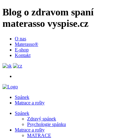
Blog o zdravom spaní
materasso vyspise.cz
O nas
Materasso®
E-shop
Kontakt
Spánek
Matrace a rošty
Spánek
Zdravý spánek
Psychologie spánku
Matrace a rošty
MATRACE