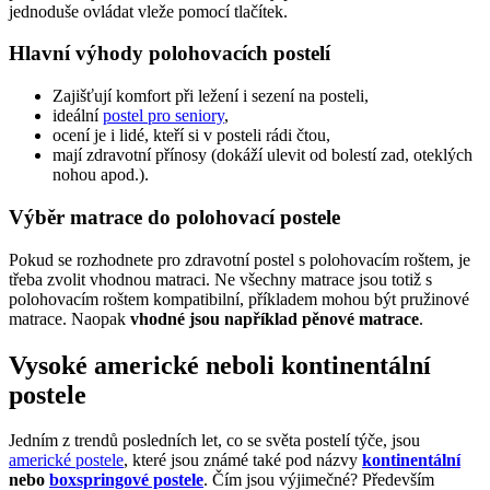
jednoduše ovládat vleže pomocí tlačítek.
Hlavní výhody polohovacích postelí
Zajišťují komfort při ležení i sezení na posteli,
ideální
postel pro seniory
,
ocení je i lidé, kteří si v posteli rádi čtou,
mají zdravotní přínosy (dokáží ulevit od bolestí zad, oteklých
nohou apod.).
Výběr matrace do polohovací postele
Pokud se rozhodnete pro zdravotní postel s polohovacím roštem, je
třeba zvolit vhodnou matraci. Ne všechny matrace jsou totiž s
polohovacím roštem kompatibilní, příkladem mohou být pružinové
matrace. Naopak
vhodné jsou například pěnové matrace
.
Vysoké americké neboli kontinentální
postele
Jedním z trendů posledních let, co se světa postelí týče, jsou
americké postele
, které jsou známé také pod názvy
kontinentální
nebo
boxspringové postele
. Čím jsou výjimečné? Především