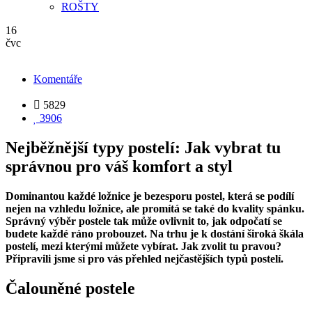
ROŠTY
16
čvc
Komentáře

5829

3906
Nejběžnější typy postelí: Jak vybrat tu
správnou pro váš komfort a styl
Dominantou každé ložnice je bezesporu postel, která se podílí
nejen na vzhledu ložnice, ale promítá se také do kvality spánku.
Správný výběr postele tak může ovlivnit to, jak odpočatí se
budete každé ráno probouzet. Na trhu je k dostání široká škála
postelí, mezi kterými můžete vybírat. Jak zvolit tu pravou?
Připravili jsme si pro vás přehled nejčastějších typů postelí.
Čalouněné postele