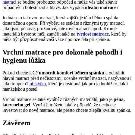
matraci
se budete probouzet odpočatí a může vás také zbavit
případných bolestí zad a hlavy. Jak vypadá
ideální matrace
?
Jedná se o takovou matraci, která zajišťuje tělu během spánku
dostatečnou oporu. Při výběru se setkáte s různými typy matrací,
jako jsou pěnové, pružinové, latexové matrace apod. Kromě
materiálů byste se měli zaměřit také na
tvrdost matrace
, která by
měla být přizpůsobená vaší váze i poloze těla při spánku.
Vrchní matrace pro dokonalé pohodlí i
hygienu lůžka
Pokud chcete ještě
umocnit komfort během spánku
a ochránit
hlavní matraci před nečistotami, oceníte vrchní matraci, nazývanou i
jako topper či
přistýlka
, která je dostupná jak pro jednolůžko, tak i
manželskou postel.
Vrchní matrace se také vyrábí z různých materiálů, jako je
pěna,
latex nebo gel
. Využít ji můžete také v případě, že nechcete
investovat do nové matrace, ale přesto chcete zlepšit kvalitu spánku.
Závěrem