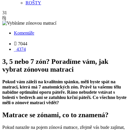
ROŠTY
31
říj
Komentáře

7044

4374
3, 5 nebo 7 zón? Poradíme vám, jak
vybrat zónovou matraci
Pokud vám záleží na kvalitním spánku, měli byste spát na
matraci, která má 7 anatomických zón. Právě ta vašemu tělu
nabídne optimální oporu páteře. Ráno nebudete vstávat s
bolestí v bedrech ani se zatuhlou krční páteří. Co všechno byste
měli o zónové matraci vědět?
Matrace se zónami, co to znamená?
Pokud narazíte na pojem zónová matrace, zřejmě vás bude zajímat,