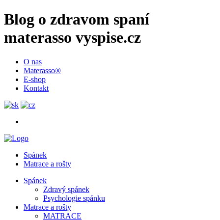
Blog o zdravom spaní
materasso vyspise.cz
O nas
Materasso®
E-shop
Kontakt
Spánek
Matrace a rošty
Spánek
Zdravý spánek
Psychologie spánku
Matrace a rošty
MATRACE