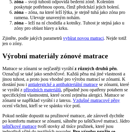
zóna
– svojí tuhostí odpovídá bederní zóně. Kolenům
poskytuje potřebnou oporu, čímž předchází jejich bolení.
zóna
– zóna, na které leží lýtka, je stejně tuhá jako zóna pro
ramena. Ulevuje unaveným nohám.
zóna
– leží na ní chodidla a kotníky. Tuhost je stejná jako u
zóny pro oblast hlavy a krku.
Zjistěte, podle jakých parametrů
vybírat novou matraci
. Nejde totiž
jen o zóny.
Výrobní materiály zónové matrace
Matrace se zónami se nejčastěji vyrábí
z různých druhů pěn
.
Označují se také jako sendvičové. Každá pěna má jiné vlastnosti a
jinou tuhost, a proto jsou vhodné pro výrobu matrací se zónami. K
dostání jsou i
antialergické a antibakteriální matrace
se zónami, které
se vyrábí z
přírodních materiálů
, případně jsou opatřeny potahem se
specifickými vlastnostmi, které ocení zejména alergici. Matrace se
zónami se například vyrábí i z latexu.
Vzdušné matracové pěny
ocení všichni, kteří se ve spánku více potí.
Pokud nedáte dopustit na pružinové matrace, ale zároveň dychtíte
po komfortu matrace se zónami, sáhněte po taštičkové matraci. Jádro
taštičkové matrace
tvoří stovky až tisíce pružinek, které jsou
jednotlivě všité do textilních pouzder.
Pro výrobu pružin se