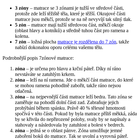
3 zóny
– matrace se 3 zónami je tužší ve středové části,
protože zde leží těžiště těla, které je těžší. Okrajové části
matrace jsou měkčí, protože se na ně nevyvíjí tak silný tlak.
5 zón
– matrace mají tužší středovou část, měkčí okraje
(oblast hlavy a kotníků) a středně tuhou část pro ramena a
kolena.
7 zón
– ložná plocha
matrace je rozdělena do 7 zón
, takže
nabízí dokonalou oporu celému vašemu tělu.
Podrobnější popis 7zónové matrace:
zóna
– je určena pro hlavu a krční páteř. Díky ní ráno
nevstáváte se zatuhlým krkem.
zóna
– leží na ní ramena. Jde o měkčí část matrace, do které
se mohou ramena pohodlně zabořit, takže ráno nejsou
otlačená.
zóna
– na nejpevnější části matrace leží bedra. Tato zóna se
zaměřuje na pohodlí dolní části zad. Zabraňuje jejich
prohýbání během spánku. Právě 40 % tělesné hmotnosti
spočívá v této části. Pokud by byla matrace příliš měkká, záda
by se křivila do nepřirozené polohy, svaly by se napínaly a
stahovaly a následovala by zatuhlost a bolest v bedrech.
zóna
– jedná se o oblast pánve. Zóna umožňuje jemné
zaboření boků do matrace. Tak se uvolní a vyrovná páteř.