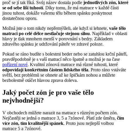
proč se jí tak říká. Svůj název dostala podle
jednotlivých zón, které
se od sebe liší tuhostí
. Díky tomu, že má matrace v každé části
jinou tuhost, dokáže vašemu tělu během spánku poskytnout
dostatečnou oporu.
Možná jste o tom nikdy nepřemýšleli, ale když si lehnete,
vaše tělo
matraci po celé délce nestlačuje stejnou silou
. Například v oblasti
hlavy je tlak mnohem menší v porovnání s bedry. Základem
zdravého spánku je udržování páteře ve zdravé poloze.
Pokud se ráno budíte s bolestmi beder nebo se zatuhlou krční páteří,
pravděpodobně je s vaší matrací něco špatně a možná je na čase
pořízení nové
. Kvalitní zónová matrace má různé tuhosti, které
odpovídají konkrétním částem lidského těla
. Proto ráno vstáváte
svěží, bez problémů se ohnete až ke špičkám nohou a můžete
bezbolestně otáčet hlavou zprava doleva.
Jaký počet zón je pro vaše tělo
nejvhodnější?
V obchodech můžete narazit na matrace s různým počtem zón.
Nejčastěji se jedná o matrace 3, 5 a 7zónové. Platí zde úměra,
čím
více zón, tím kvalitnější spánek
. Proto jsou nejlepší volbou
matrace 5 a 7zónové.