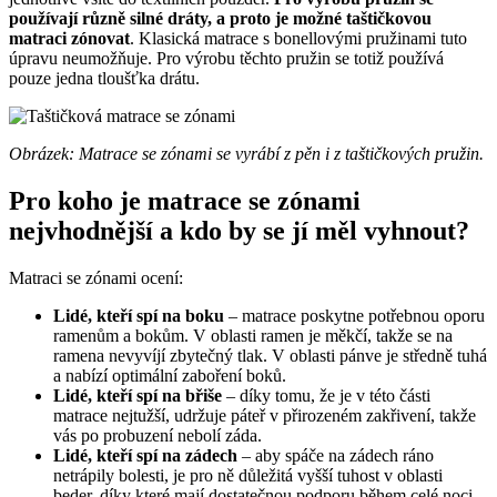
používají různě silné dráty, a proto je možné taštičkovou
matraci zónovat
. Klasická matrace s bonellovými pružinami tuto
úpravu neumožňuje. Pro výrobu těchto pružin se totiž používá
pouze jedna tloušťka drátu.
Obrázek: Matrace se zónami se vyrábí z pěn i z taštičkových pružin.
Pro koho je matrace se zónami
nejvhodnější a kdo by se jí měl vyhnout?
Matraci se zónami ocení:
Lidé, kteří spí na boku
– matrace poskytne potřebnou oporu
ramenům a bokům. V oblasti ramen je měkčí, takže se na
ramena nevyvíjí zbytečný tlak. V oblasti pánve je středně tuhá
a nabízí optimální zaboření boků.
Lidé, kteří spí na břiše
– díky tomu, že je v této části
matrace nejtužší, udržuje páteř v přirozeném zakřivení, takže
vás po probuzení nebolí záda.
Lidé, kteří spí na zádech
– aby spáče na zádech ráno
netrápily bolesti, je pro ně důležitá vyšší tuhost v oblasti
beder, díky které mají dostatečnou podporu během celé noci.