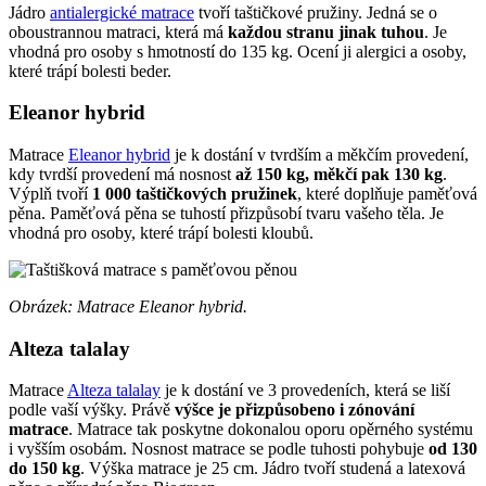
Jádro
antialergické matrace
tvoří taštičkové pružiny. Jedná se o
oboustrannou matraci, která má
každou stranu jinak tuhou
. Je
vhodná pro osoby s hmotností do 135 kg. Ocení ji alergici a osoby,
které trápí bolesti beder.
Eleanor hybrid
Matrace
Eleanor hybrid
je k dostání v tvrdším a měkčím provedení,
kdy tvrdší provedení má nosnost
až 150 kg, měkčí pak 130 kg
.
Výplň tvoří
1 000 taštičkových pružinek
, které doplňuje paměťová
pěna. Paměťová pěna se tuhostí přizpůsobí tvaru vašeho těla. Je
vhodná pro osoby, které trápí bolesti kloubů.
Obrázek: Matrace Eleanor hybrid.
Alteza talalay
Matrace
Alteza talalay
je k dostání ve 3 provedeních, která se liší
podle vaší výšky. Právě
výšce je přizpůsobeno i zónování
matrace
. Matrace tak poskytne dokonalou oporu opěrného systému
i vyšším osobám. Nosnost matrace se podle tuhosti pohybuje
od 130
do 150 kg
. Výška matrace je 25 cm. Jádro tvoří studená a latexová