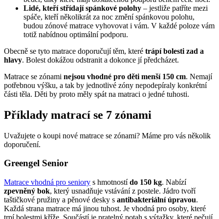
Lidé, kteří střídají spánkové polohy
– jestliže patříte mezi
spáče, kteří několikrát za noc změní spánkovou polohu,
budou zónové matrace vyhovovat i vám. V každé poloze vám
totiž nabídnou optimální podporu.
Obecně se tyto matrace doporučují těm, které
trápí bolesti zad a
hlavy
. Bolest dokážou odstranit a dokonce jí předcházet.
Matrace se zónami
nejsou vhodné pro děti menší 150 cm
. Nemají
potřebnou výšku, a tak by jednotlivé zóny nepodepíraly konkrétní
části těla. Děti by proto měly spát na matraci o jedné tuhosti.
Příklady matrací se 7 zónami
Uvažujete o koupi nové matrace se zónami? Máme pro vás několik
doporučení.
Greengel Senior
Matrace vhodná pro seniory
s hmotností
do 150 kg
. Nabízí
zpevněný bok
, který usnadňuje vstávání z postele. Jádro tvoří
taštičkové pružiny a pěnové desky s
antibakteriální úpravou
.
Každá strana matrace má jinou tuhost. Je vhodná pro osoby, které
trpí bolestmi kříže. Součástí je pratelný potah s výtažky, které pečují