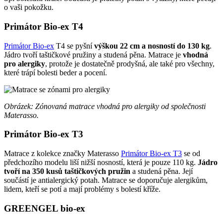
o vaši pokožku.
Primátor Bio-ex T4
Primátor Bio-ex
T4 se pyšní
výškou 22 cm a nosností do 130 kg
.
Jádro tvoří taštičkové pružiny a studená pěna. Matrace je
vhodná
pro alergiky
, protože je dostatečně prodyšná, ale také pro všechny,
které trápí bolesti beder a pocení.
Obrázek: Zónovaná matrace vhodná pro alergiky od společnosti
Materasso.
Primátor Bio-ex T3
Matrace z kolekce značky Materasso
Primátor Bio-ex T3
se od
předchozího modelu liší nižší nosností, která je pouze 110 kg.
Jádro
tvoří na 350 kusů taštičkových pružin
a studená pěna. Její
součástí je antialergický potah. Matrace se doporučuje alergikům,
lidem, kteří se potí a mají problémy s bolestí kříže.
GREENGEL bio-ex