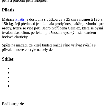
pěna a přírodní pěna Biogreen.
Pilatis
Matrace
Pilatis
je dostupná s výškou 23 a 25 cm a
nosností 130 a
150 kg
. Její předností je dokonalá prodyšnost, takže je vhodná
pro
osoby, které se více potí
. Jádro tvoří pěna Cellflex, která se pyšní
trvalou elasticitou, perfektní pružností a vysokým standardem
bodové elasticity.
Spěte na matraci, ze které budete každé ráno vstávat svěží a s
přívalem nové energie na celý den.
Sdílet:
Podkategorie