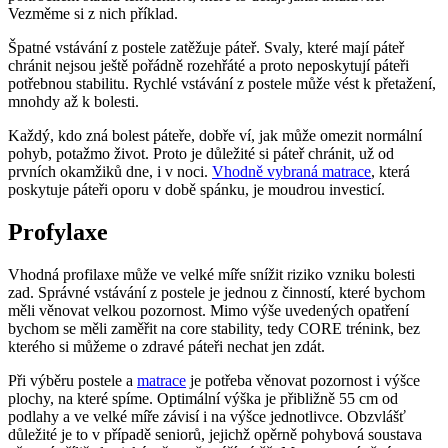
Vezměme si z nich příklad.
Špatné vstávání z postele zatěžuje páteř. Svaly, které mají páteř
chránit nejsou ještě pořádně rozehřáté a proto neposkytují páteři
potřebnou stabilitu. Rychlé vstávání z postele může vést k přetažení,
mnohdy až k bolesti.
Každý, kdo zná bolest páteře, dobře ví, jak může omezit normální
pohyb, potažmo život. Proto je důležité si páteř chránit, už od
prvních okamžiků dne, i v noci.
Vhodně vybraná matrace
, která
poskytuje páteři oporu v době spánku, je moudrou investicí.
Profylaxe
Vhodná profilaxe může ve velké míře snížit riziko vzniku bolesti
zad. Správné vstávání z postele je jednou z činností, které bychom
měli věnovat velkou pozornost. Mimo výše uvedených opatření
bychom se měli zaměřit na core stability, tedy CORE trénink, bez
kterého si můžeme o zdravé páteři nechat jen zdát.
Při výběru postele a
matrace
je potřeba věnovat pozornost i výšce
plochy, na které spíme. Optimální výška je přibližně 55 cm od
podlahy a ve velké míře závisí i na výšce jednotlivce. Obzvlášť
důležité je to v případě seniorů, jejichž opěrně pohybová soustava