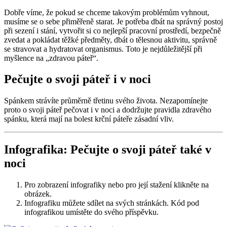
Dobře víme, že pokud se chceme takovým problémům vyhnout,
musíme se o sebe přiměřeně starat. Je potřeba dbát na správný postoj
při sezení i stání, vytvořit si co nejlepší pracovní prostředí, bezpečně
zvedat a pokládat těžké předměty, dbát o tělesnou aktivitu, správně
se stravovat a hydratovat organismus. Toto je nejdůležitější při
myšlence na „zdravou páteř“.
Pečujte o svoji páteř i v noci
Spánkem strávíte průměrně třetinu svého života. Nezapomínejte
proto o svoji páteř pečovat i v noci a dodržujte pravidla zdravého
spánku, která mají na bolest krční páteře zásadní vliv.
Infografika: Pečujte o svoji páteř také v
noci
Pro zobrazení infografiky nebo pro její stažení klikněte na
obrázek.
Infografiku můžete sdílet na svých stránkách. Kód pod
infografikou umístěte do svého příspěvku.