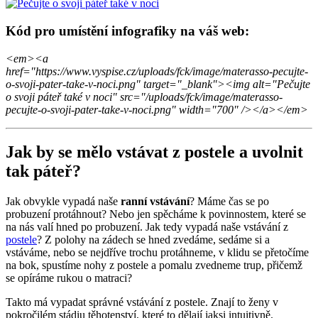
Kód pro umístění infografiky na váš web:
<em><a
href="https://www.vyspise.cz/uploads/fck/image/materasso-pecujte-
o-svoji-pater-take-v-noci.png" target="_blank"><img alt="Pečujte
o svoji páteř také v noci" src="/uploads/fck/image/materasso-
pecujte-o-svoji-pater-take-v-noci.png" width="700" /></a></em>
Jak by se mělo vstávat z postele a uvolnit
tak páteř?
Jak obvykle vypadá naše
ranní vstávání
? Máme čas se po
probuzení protáhnout? Nebo jen spěcháme k povinnostem, které se
na nás valí hned po probuzení. Jak tedy vypadá naše vstávání z
postele
? Z polohy na zádech se hned zvedáme, sedáme si a
vstáváme, nebo se nejdříve trochu protáhneme, v klidu se přetočíme
na bok, spustíme nohy z postele a pomalu zvedneme trup, přičemž
se opíráme rukou o matraci?
Takto má vypadat správné vstávání z postele. Znají to ženy v
pokročilém stádiu těhotenství, které to dělají jaksi intuitivně.