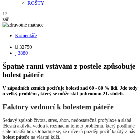
ROŠTY
12
zář
Komentáře

32750

3880
Špatné ranní vstávání z postele způsobuje
bolest páteře
V západních zemích pociťuje bolesti zad 60 - 80 % lidí. Jde tedy
o velký problém , který se může stát pohromou 21. století.
Faktory vedoucí k bolestem páteře
Sedavý způ
sob
života, stres, shon, nedostatečná profylaxe a slabá
tělesná aktivita vedou k rozmachu tohoto probl
é
mu, který postihuje
stále mladší lidi. Odhaduje se, že dříve či později pocítí každý z nás
bolest páteře
na vlastní kůž
i.