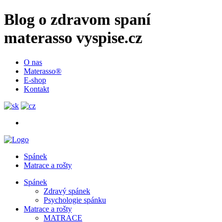
Blog o zdravom spaní
materasso vyspise.cz
O nas
Materasso®
E-shop
Kontakt
Spánek
Matrace a rošty
Spánek
Zdravý spánek
Psychologie spánku
Matrace a rošty
MATRACE