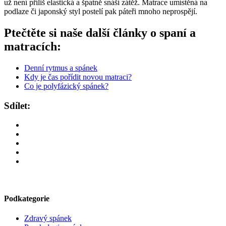
už není příliš elastická a špatně snáší zátěž. Matrace umístěná na
podlaze či japonský styl postelí pak páteři mnoho neprospějí.
Ptečtěte si naše další články o spaní a
matracích:
Denní rytmus a spánek
Kdy je čas pořídit novou matraci?
Co je polyfázický spánek?
Sdílet:
Podkategorie
Zdravý spánek