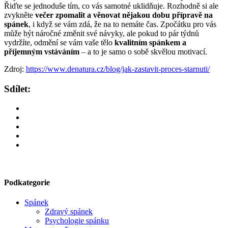
Řiďte se jednoduše tím, co vás samotné uklidňuje. Rozhodně si ale
zvykněte
večer zpomalit a věnovat nějakou dobu přípravě na
spánek
, i když se vám zdá, že na to nemáte čas. Zpočátku pro vás
může být náročné změnit své návyky, ale pokud to pár týdnů
vydržíte, odmění se vám vaše tělo
kvalitním spánkem a
příjemným vstáváním
– a to je samo o sobě skvělou motivací.
Zdroj:
https://www.denatura.cz/blog/jak-zastavit-proces-starnuti/
Sdílet:
Podkategorie
Spánek
Zdravý spánek
Psychologie spánku