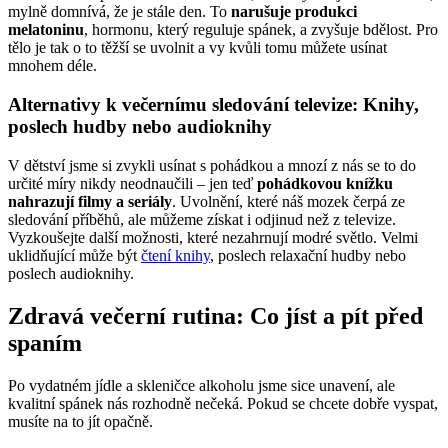
mylně domnívá, že je stále den. To
narušuje produkci
melatoninu
, hormonu, který reguluje spánek, a zvyšuje bdělost. Pro
tělo je tak o to těžší se uvolnit a vy kvůli tomu můžete usínat
mnohem déle.
Alternativy k večernímu sledování televize: Knihy,
poslech hudby nebo audioknihy
V dětství jsme si zvykli usínat s pohádkou a mnozí z nás se to do
určité míry nikdy neodnaučili – jen teď
pohádkovou knížku
nahrazují filmy a seriály
. Uvolnění, které náš mozek čerpá ze
sledování příběhů, ale můžeme získat i odjinud než z televize.
Vyzkoušejte další možnosti, které nezahrnují modré světlo. Velmi
uklidňující může být
čtení knihy
, poslech relaxační hudby nebo
poslech audioknihy.
Zdravá večerní rutina: Co jíst a pít před
spaním
Po vydatném jídle a skleničce alkoholu jsme sice unavení, ale
kvalitní spánek nás rozhodně nečeká. Pokud se chcete dobře vyspat,
musíte na to jít opačně.