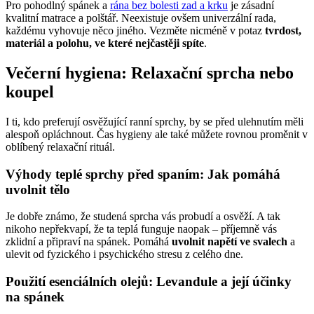
Pro pohodlný spánek a
rána bez bolesti zad a krku
je zásadní
kvalitní matrace a polštář. Neexistuje ovšem univerzální rada,
každému vyhovuje něco jiného. Vezměte nicméně v potaz
tvrdost,
materiál a polohu, ve které nejčastěji spíte
.
Večerní hygiena: Relaxační sprcha nebo
koupel
I ti, kdo preferují osvěžující ranní sprchy, by se před ulehnutím měli
alespoň opláchnout. Čas hygieny ale také můžete rovnou proměnit v
oblíbený relaxační rituál.
Výhody teplé sprchy před spaním: Jak pomáhá
uvolnit tělo
Je dobře známo, že studená sprcha vás probudí a osvěží. A tak
nikoho nepřekvapí, že ta teplá funguje naopak – příjemně vás
zklidní a připraví na spánek. Pomáhá
uvolnit napětí ve svalech
a
ulevit od fyzického i psychického stresu z celého dne.
Použití esenciálních olejů: Levandule a její účinky
na spánek