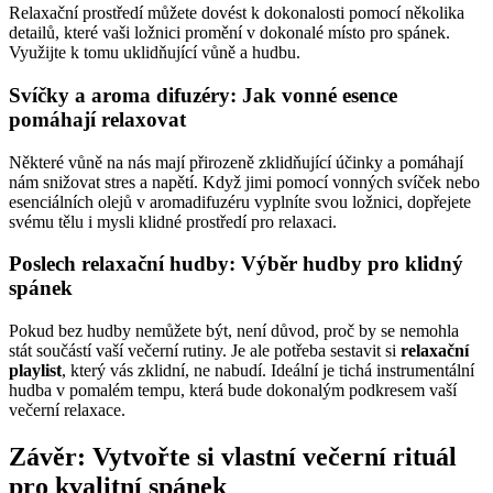
Relaxační prostředí můžete dovést k dokonalosti pomocí několika
detailů, které vaši ložnici promění v dokonalé místo pro spánek.
Využijte k tomu uklidňující vůně a hudbu.
Svíčky a aroma difuzéry: Jak vonné esence
pomáhají relaxovat
Některé vůně na nás mají přirozeně zklidňující účinky a pomáhají
nám snižovat stres a napětí. Když jimi pomocí vonných svíček nebo
esenciálních olejů v aromadifuzéru vyplníte svou ložnici, dopřejete
svému tělu i mysli klidné prostředí pro relaxaci.
Poslech relaxační hudby: Výběr hudby pro klidný
spánek
Pokud bez hudby nemůžete být, není důvod, proč by se nemohla
stát součástí vaší večerní rutiny. Je ale potřeba sestavit si
relaxační
playlist
, který vás zklidní, ne nabudí. Ideální je tichá instrumentální
hudba v pomalém tempu, která bude dokonalým podkresem vaší
večerní relaxace.
Závěr: Vytvořte si vlastní večerní rituál
pro kvalitní spánek