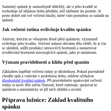
Samotný spánek je samozřejmě důležitý, ale o jeho kvalitě se
rozhoduje už nějakou dobu předtím, než ulehnete do postele. Je
proto dobré mít své večerní rituály, které vám pomohou se naladit na
spánek.
Jak večerní rutina ovlivňuje kvalitu spánku
Aktivity, kterým se věnujeme těsně před spánkem, významně
ovlivňuje jeho kvalitu. Večerní rutinou dáváme tělu vědět, že je čas
se uklidnit, snížit produkci stresových hormonů a nastartovat
uvolňování hormonů navozujících spánek, jako je melatonin.
Význam pravidelnosti a klidu před spaním
Základem úspěšné večerní rutiny je důslednost. Pokud pravidelně
chodíte spát a vstáváte v podobnou dobu, můžete očekávat
dlouhodobě kvalitní spánek
. Při pravidelném opakování večerní
rutiny si navíc tělo začne činnosti, které zahrnuje, spojovat se
spánkem a automaticky se při nich zklidní a uvolní.
Příprava ložnice: Základ kvalitního
spánku