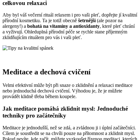
celkovou relaxaci
Aby byl váš večerní rituál relaxem i pro vaši pleť, dopřejte jí kvalitní
přírodní kosmetiku. Ta je totiž obecně
šetrnější
(ale pozor na
alergeny!) a
bohatá na vitamíny a antioxidanty
, které pleť chrání
a vyživují. Ohleduplná přírodní péče se rychle stane příjemným
zklidňujícím rituálem pro vás i vaši pleť.
Meditace a dechová cvičení
Velmi efektivní může být při snaze o zklidnění a relaxaci meditace
nebo jednoduchá dechová cvičení. Výhodou je, že je můžete
provádět klidně třeba během koupele.
Jak meditace pomáhá zklidnit mysl: Jednoduché
techniky pro začátečníky
Meditace je jednodušší, než se zdá, a zvládnou ji i úplní začátečníci.
Cílem je soustředit se na chvíli pouze na přítomnost a zklidnit mysl.
Pokud nevíte, kde začít, můžete vyzkoušet řízenou meditaci, kterých