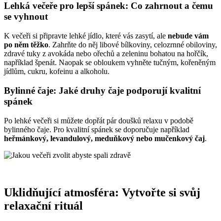
Lehká večeře pro lepší spánek: Co zahrnout a čemu
se vyhnout
K večeři si připravte lehké jídlo, které vás zasytí, ale
nebude vám
po něm těžko
. Zahrňte do něj libové bílkoviny, celozrnné obiloviny,
zdravé tuky z avokáda nebo ořechů a zeleninu bohatou na hořčík,
například špenát. Naopak se obloukem vyhněte tučným, kořeněným
jídlům, cukru, kofeinu a alkoholu.
Bylinné čaje: Jaké druhy čaje podporují kvalitní
spánek
Po lehké večeři si můžete dopřát pár doušků relaxu v podobě
bylinného čaje. Pro kvalitní spánek se doporučuje například
heřmánkový, levandulový, meduňkový nebo mučenkový čaj
.
Uklidňující atmosféra: Vytvořte si svůj
relaxační rituál