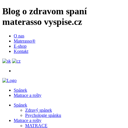
Blog o zdravom spaní
materasso vyspise.cz
O nas
Materasso®
E-shop
Kontakt
Spánek
Matrace a rošty
Spánek
Zdravý spánek
Psychologie spánku
Matrace a rošty
MATRACE