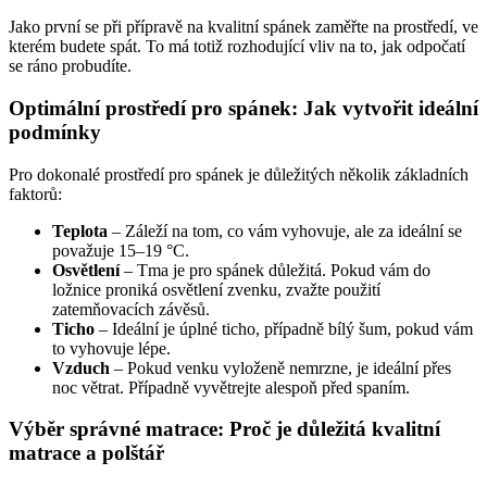
Jako první se při přípravě na kvalitní spánek zaměřte na prostředí, ve
kterém budete spát. To má totiž rozhodující vliv na to, jak odpočatí
se ráno probudíte.
Optimální prostředí pro spánek: Jak vytvořit ideální
podmínky
Pro dokonalé prostředí pro spánek je důležitých několik základních
faktorů:
Teplota
– Záleží na tom, co vám vyhovuje, ale za ideální se
považuje 15–19 °C.
Osvětlení
– Tma je pro spánek důležitá. Pokud vám do
ložnice proniká osvětlení zvenku, zvažte použití
zatemňovacích závěsů.
Ticho
– Ideální je úplné ticho, případně bílý šum, pokud vám
to vyhovuje lépe.
Vzduch
– Pokud venku vyloženě nemrzne, je ideální přes
noc větrat. Případně vyvětrejte alespoň před spaním.
Výběr správné matrace: Proč je důležitá kvalitní
matrace a polštář