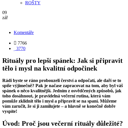
ROŠTY
09
zář
Komentáře

7766

3770
Rituály pro lepší spánek: Jak si připravit
tělo i mysl na kvalitní odpočinek
Rádi byste se ráno probouzeli čerství a odpočatí, ale daří se to
spíše výjimečně? Pak je načase zapracovat na tom, aby byl váš
spánek o něco kvalitnější. Jedním z osvědčených způsobů, jak
toho dosáhnout, je pravidelná večerní rutina, která vám
pomůže zklidnit tělo i mysl a připravit se na spaní. Můžeme
vám zaručit, že si ji zamilujete – a hlavně se konečně dobře
vyspíte!
Úvod: Proč jsou večerní rituály důležité?