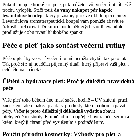
Pokud milujete horké koupele, pak můžete svůj večerní rituál ještě
trochu vylepšit. Stačí totiž
do vany nakapat pár kapek
levandulového oleje
, který je známý pro své uklidňující účinky.
Levandulová aromaterapeutická koupel vám pomůže zbavit se
úzkosti a relaxovat. Dokonce podle některých studií levandule
prodlužuje dobu trvání hlubokého spánku.
Péče o pleť jako součást večerní rutiny
Péče o pleť by ve vaší večerní rutině neměla chybět tak jako tak.
Tak proč si z ní neudělat příjemný rituál, který připraví vaši pleť i
celé tělo na spánek?
Čištění a hydratace pleti: Proč je důležitá pravidelná
péče
Vaše pleť toho během dne musí snášet hodně – UV záření, prach,
znečištění, ale i make-up a další produkty, které mohou ucpávat
póry. Večer je proto
důležité ji důkladně vyčistit
a zbavit
přebytečné mastnoty. Kromě toho jí dopřejte i hydratační sérum a
krém, který ji chrání před vysušením a podrážděním.
Použití přírodní kosmetiky: Výhody pro pleť a