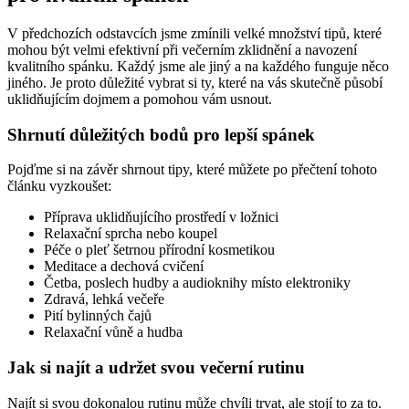
V předchozích odstavcích jsme zmínili velké množství tipů, které
mohou být velmi efektivní při večerním zklidnění a navození
kvalitního spánku. Každý jsme ale jiný a na každého funguje něco
jiného. Je proto důležité vybrat si ty, které na vás skutečně působí
uklidňujícím dojmem a pomohou vám usnout.
Shrnutí důležitých bodů pro lepší spánek
Pojďme si na závěr shrnout tipy, které můžete po přečtení tohoto
článku vyzkoušet:
Příprava uklidňujícího prostředí v ložnici
Relaxační sprcha nebo koupel
Péče o pleť šetrnou přírodní kosmetikou
Meditace a dechová cvičení
Četba, poslech hudby a audioknihy místo elektroniky
Zdravá, lehká večeře
Pití bylinných čajů
Relaxační vůně a hudba
Jak si najít a udržet svou večerní rutinu
Najít si svou dokonalou rutinu může chvíli trvat, ale stojí to za to.