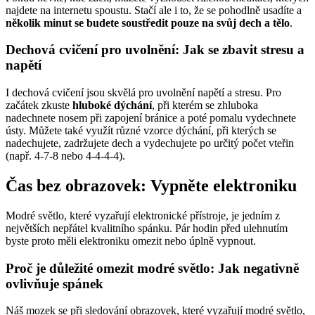
najdete na internetu spoustu. Stačí ale i to, že se pohodlně usadíte a
několik minut se budete soustředit pouze na svůj dech a tělo
.
Dechová cvičení pro uvolnění: Jak se zbavit stresu a
napětí
I dechová cvičení jsou skvělá pro uvolnění napětí a stresu. Pro
začátek zkuste
hluboké dýchání
, při kterém se zhluboka
nadechnete nosem při zapojení bránice a poté pomalu vydechnete
ústy. Můžete také využít různé vzorce dýchání, při kterých se
nadechujete, zadržujete dech a vydechujete po určitý počet vteřin
(např. 4-7-8 nebo 4-4-4-4).
Čas bez obrazovek: Vypněte elektroniku
Modré světlo, které vyzařují elektronické přístroje, je jedním z
největších nepřátel kvalitního spánku. Pár hodin před ulehnutím
byste proto měli elektroniku omezit nebo úplně vypnout.
Proč je důležité omezit modré světlo: Jak negativně
ovlivňuje spánek
Náš mozek se při sledování obrazovek, které vyzařují modré světlo,