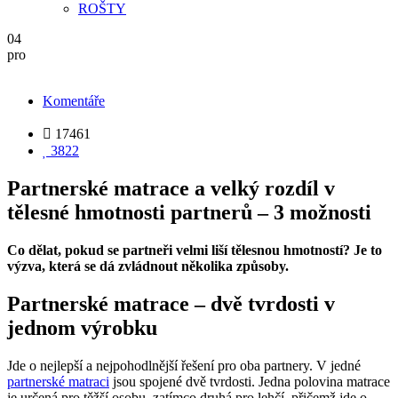
ROŠTY
04
pro
Komentáře

17461

3822
Partnerské matrace a velký rozdíl v
tělesné hmotnosti partnerů – 3 možnosti
Co dělat, pokud se partneři velmi liší tělesnou hmotností? Je to
výzva, která se dá zvládnout několika způsoby.
Partnerské matrace – dvě tvrdosti v
jednom výrobku
Jde o nejlepší a nejpohodlnější řešení pro oba partnery. V jedné
partnerské matraci
jsou spojené dvě tvrdosti. Jedna polovina matrace
je určená pro těžší osobu, zatímco druhá pro lehčí, přičemž jde o