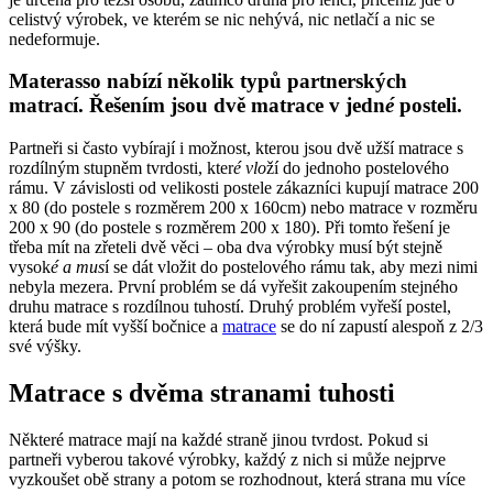
celistvý výrobek, ve kterém se nic nehývá, nic netlačí a nic se
nedeformuje.
Materasso nabízí několik typů partnerských
matrací. Řešením jsou dvě matrace v jedn
é
posteli.
Partneři si často vybírají i možnost, kterou jsou dvě užší matrace s
rozdílným stupněm tvrdosti, kter
é vlo
ží do jednoho postelového
rámu. V závislosti od velikosti postele zákazníci kupují matrace 200
x 80 (do postele s rozměrem 200 x 160cm) nebo matrace v rozměru
200 x 90 (do postele s rozměrem 200 x 180). Při tomto řešení je
třeba mít na zřeteli dvě věci – oba dva výrobky musí být stejně
vysok
é a mus
í se dát vložit do postelového rámu tak, aby mezi nimi
nebyla mezera. První problém se dá vyřešit zakoupením stejného
druhu matrace s rozdílnou tuhostí. Druhý problém vyřeší postel,
která bude mít vyšší bočnice a
matrace
se do ní zapustí alespoň z 2/3
své výšky.
Matrace s dvěma stranami tuhosti
Některé matrace mají na každé straně jinou tvrdost. Pokud si
partneři vyberou takové výrobky, každý z nich si může nejprve
vyzkoušet obě strany a potom se rozhodnout, která strana mu více