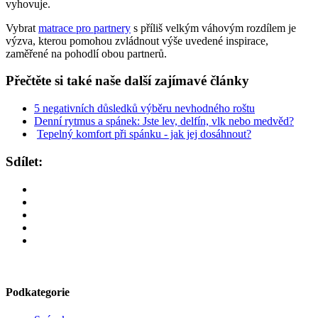
vyhovuje.
Vybrat
matrace pro partnery
s příliš velkým váhovým rozdílem je
výzva, kterou pomohou zvládnout výše uvedené inspirace,
zaměřené na pohodlí obou partnerů.
Přečtěte si také naše další zajímavé články
5 negativních důsledků výběru nevhodného roštu
Denní rytmus a spánek: Jste lev, delfín, vlk nebo medvěd?
Tepelný komfort při spánku - jak jej dosáhnout?
Sdílet:
Podkategorie