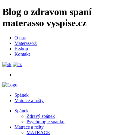
Blog o zdravom spaní
materasso vyspise.cz
O nas
Materasso®
E-shop
Kontakt
Spánek
Matrace a rošty
Spánek
Zdravý spánek
Psychologie spánku
Matrace a rošty
MATRACE