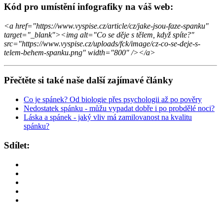
Kód pro umístění infografiky na váš web:
<a href="https://www.vyspise.cz/article/cz/jake-jsou-faze-spanku"
target="_blank"><img alt="Co se děje s tělem, když spíte?"
src="https://www.vyspise.cz/uploads/fck/image/cz-co-se-deje-s-
telem-behem-spanku.png" width="800" /></a>
Přečtěte si také naše další zajímavé články
Co je spánek? Od biologie přes psychologii až po pověry
Nedostatek spánku - můžu vypadat dobře i po probdělé noci?
Láska a spánek - jaký vliv má zamilovanost na kvalitu
spánku?
Sdílet: