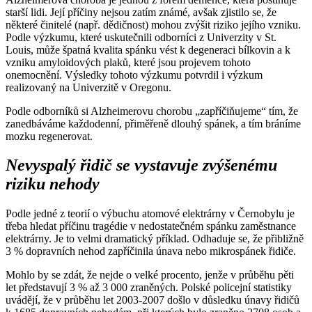
starší lidi. Její příčiny nejsou zatím známé, avšak zjistilo se, že
některé činitelé (např. dědičnost) mohou zvýšit riziko jejího vzniku.
Podle výzkumu, které uskutečnili odborníci z Univerzity v St.
Louis, může špatná kvalita spánku vést k degeneraci bílkovin a k
vzniku amyloidových plaků, které jsou projevem tohoto
onemocnění. Výsledky tohoto výzkumu potvrdil i výzkum
realizovaný na Univerzitě v Oregonu.
Podle odborníků si Alzheimerovu chorobu „zapříčiňujeme“ tím, že
zanedbáváme každodenní, přiměřeně dlouhý spánek, a tím bráníme
mozku regenerovat.
Nevyspalý řidič se vystavuje zvýšenému
riziku nehody
Podle jedné z teorií o výbuchu atomové elektrárny v Černobylu je
třeba hledat příčinu tragédie v nedostatečném spánku zaměstnance
elektrárny. Je to velmi dramatický příklad. Odhaduje se, že přibližně
3 % dopravních nehod zapříčinila únava nebo mikrospánek řidiče.
Mohlo by se zdát, že nejde o velké procento, jenže v průběhu pěti
let představují 3 % až 3 000 zraněných. Polské policejní statistiky
uvádějí, že v průběhu let 2003-2007 došlo v důsledku únavy řidičů