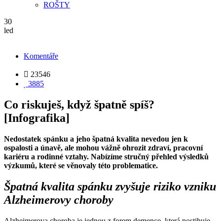
ROŠTY
30
led
Komentáře

23546

3885
Co riskuješ, když špatně spíš?
[Infografika]
Nedostatek spánku a jeho špatná kvalita nevedou jen k
ospalosti a únavě, ale mohou vážně ohrozit zdraví, pracovní
kariéru a rodinné vztahy. Nabízíme stručný přehled výsledků
výzkumů, které se věnovaly této problematice.
Špatná kvalita spánku zvyšuje riziko vzniku
Alzheimerovy choroby
Alzheimerova choroba je jednou z forem demence, která postihuje