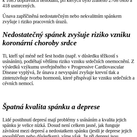
k 1685 dopravních nehodám, při kterých bylo zraněno 2708 osob a
418 usmrcených.
Únava zapříčiněná nedostatečným nebo nekvalitním spánkem
zvyšuje i riziko pracovních úrazů.
Nedostatečný spánek zvyšuje riziko vzniku
koronární choroby srdce
Ti, kteří spí méně než šest hodin (např. v důsledku těžkostí s
usínáním), podléhají většímu riziko vzniku srdečních onemocnění. Z
výsledků vzýkumu uveřejněného v Progressive Cardiovascular
Disease vyplývá, že únava z nevyspání zvyšuje krevní tlak a
zintenzivňuje tvorbu hormonů, které přispívají ke vzniku srdečních a
cévních nemocí.
Špatná kvalita spánku a deprese
Lidé postihnutí depresí mají problémy s usínáním a kvalita jejich
spánku je velice nízká. Dosud není celkem jasné, jak funguje
závislost mezi depresí a nedostatkem spánku (jestli je deprese jejich
spouštěčem nebo důsledkem), víme však, že při depresi jsou