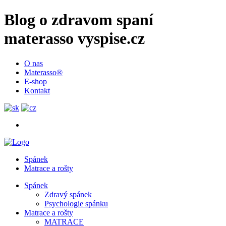
Blog o zdravom spaní
materasso vyspise.cz
O nas
Materasso®
E-shop
Kontakt
Spánek
Matrace a rošty
Spánek
Zdravý spánek
Psychologie spánku
Matrace a rošty
MATRACE