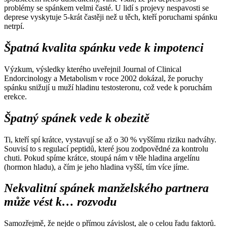
problémy se spánkem velmi časté. U lidí s projevy nespavosti se
deprese vyskytuje 5-krát častěji než u těch, kteří poruchami spánku
netrpí.
Špatná kvalita spánku vede k impotenci
Výzkum, výsledky kterého uveřejnil Journal of Clinical
Endorcinology a Metabolism v roce 2002 dokázal, že poruchy
spánku snižují u muží hladinu testosteronu, což vede k poruchám
erekce.
Špatný spánek vede k obezitě
Ti, kteří spí krátce, vystavují se až o 30 % vyššímu riziku nadváhy.
Souvisí to s regulací peptidů, které jsou zodpovědné za kontrolu
chuti. Pokud spíme krátce, stoupá nám v těle hladina argelínu
(hormon hladu), a čím je jeho hladina vyšší, tím více jíme.
Nekvalitní spánek manželského partnera
může vést k… rozvodu
Samozřejmě, že nejde o přímou závislost, ale o celou řadu faktorů.