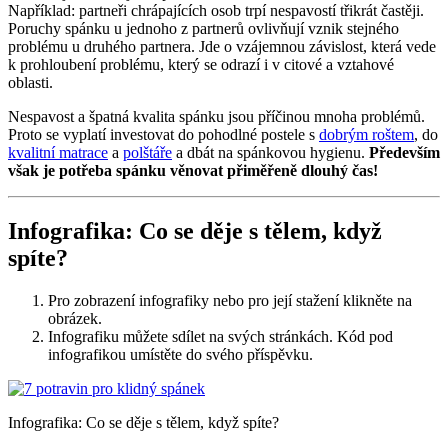
Například: partneři chrápajících osob trpí nespavostí třikrát častěji.
Poruchy spánku u jednoho z partnerů ovlivňují vznik stejného
problému u druhého partnera. Jde o vzájemnou závislost, která vede
k prohloubení problému, který se odrazí i v citové a vztahové
oblasti.
Nespavost a špatná kvalita spánku jsou příčinou mnoha problémů.
Proto se vyplatí investovat do pohodlné postele s
dobrým roštem
, do
kvalitní matrace
a
polštáře
a dbát na spánkovou hygienu.
Především
však je potřeba spánku věnovat přiměřeně dlouhý čas!
Infografika: Co se děje s tělem, když
spíte?
Pro zobrazení infografiky nebo pro její stažení klikněte na
obrázek.
Infografiku můžete sdílet na svých stránkách. Kód pod
infografikou umístěte do svého příspěvku.
Infografika: Co se děje s tělem, když spíte?