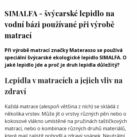
SIMALFA - švýcarské lepidlo na
vodní bázi používané při výrobě
matrací
Při výrobě matrací značky Materasso se používá
speciální švýcarské ekologické lepidlo SIMALFA. O
jaké lepidlo jde a proč je druh lepidla důležitý?
Lepidla v matracích a jejich vliv na
zdraví
Každá matrace (alespoň většina z nich) se skládá z
několika vrstev. Může jít o vrstvy různých pěn nebo o
kokosové vlákno umístěné na pružinách taštičkových
matrací, nebo o kombinace různých druhů materiálů,
které mají zajistit pohodlí a zdravý spánek. Neutrální