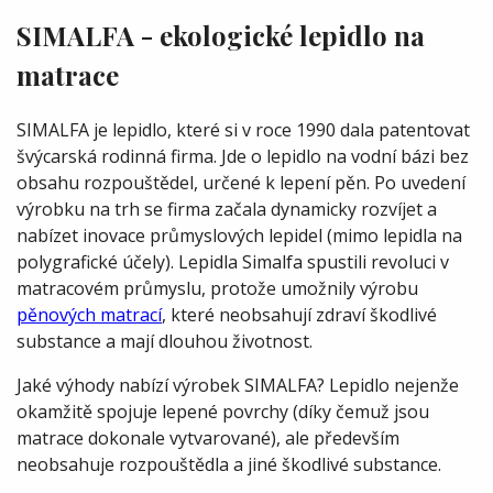
SIMALFA - ekologické lepidlo na
matrace
SIMALFA je lepidlo, které si v roce 1990 dala patentovat
švýcarská rodinná firma. Jde o lepidlo na vodní bázi bez
obsahu rozpouštědel, určené k lepení pěn. Po uvedení
výrobku na trh se firma začala dynamicky rozvíjet a
nabízet inovace průmyslových lepidel (mimo lepidla na
polygrafické účely). Lepidla Simalfa spustili revoluci v
matracovém průmyslu, protože umožnily výrobu
pěnových matrací
, které neobsahují zdraví škodlivé
substance a mají dlouhou životnost.
Jaké výhody nabízí výrobek SIMALFA? Lepidlo nejenže
okamžitě spojuje lepené povrchy (díky čemuž jsou
matrace dokonale vytvarované), ale především
neobsahuje rozpouštědla a jiné škodlivé substance.