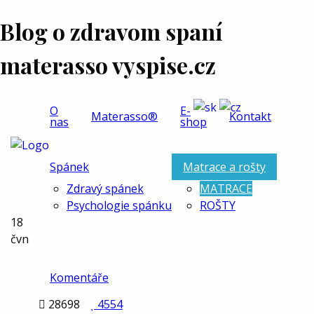
Blog o zdravom spaní
materasso vyspise.cz
O
E-
Materasso®
Kontakt
nas
shop
Spánek
Matrace a rošty
Zdravý spánek
MATRACE
Psychologie spánku
ROŠTY
18
čvn
Komentáře

28698

4554